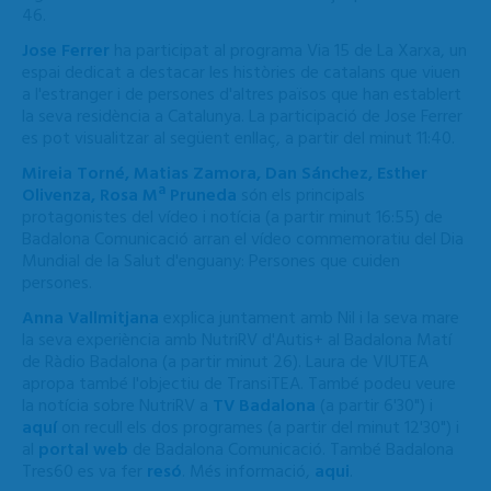
46.
Jose Ferrer
ha participat al programa Via 15 de La Xarxa, un
espai dedicat a destacar les històries de catalans que viuen
a l'estranger i de persones d'altres països que han establert
la seva residència a Catalunya. La participació de Jose Ferrer
es pot visualitzar al següent enllaç, a partir del minut 11:40.
Mireia Torné, Matias Zamora, Dan Sánchez, Esther
Olivenza, Rosa Mª Pruneda
són els principals
protagonistes del vídeo i notícia (a partir minut 16:55) de
Badalona Comunicació arran el vídeo commemoratiu del Dia
Mundial de la Salut d'enguany: Persones que cuiden
persones.
Anna Vallmitjana
explica juntament amb Nil i la seva mare
la seva experiència amb NutriRV d'Autis+ al Badalona Matí
de Ràdio Badalona (a partir minut 26). Laura de VIUTEA
apropa també l'objectiu de TransiTEA. També podeu veure
la notícia sobre NutriRV a
TV Badalona
(a partir 6'30") i
aquí
on recull els dos programes (a partir del minut 12'30") i
al
portal web
de Badalona Comunicació. També Badalona
Tres60 es va fer
resó
. Més informació,
aqui
.