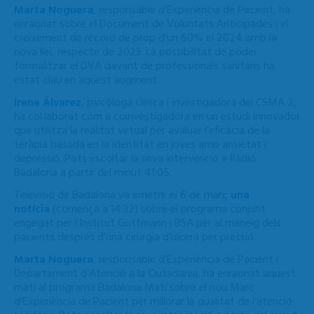
Marta Noguera
, responsable d'Experiència de Pacient, ha
enraonat sobre el Document de Voluntats Anticipades i el
creixement de rècord de prop d'un 60% el 2024 amb la
nova llei, respecte de 2023. La possibilitat de poder
formalitzar el DVA davant de professionals sanitaris ha
estat clau en aquest augment.
Irene Álvarez
, psicòloga clínica i investigadora del CSMA 2,
ha col·laborat com a coinvestigadora en un estudi innovador
que utilitza la realitat virtual per avaluar l’eficàcia de la
teràpia basada en la identitat en joves amb ansietat i
depressió. Pots escoltar la seva intervenció a Ràdio
Badalona a partir del minut 41:05.
Televisió de Badalona va emetre el 6 de març
una
notícia
(comença a 14:32) sobre el programa conjunt
engegat per l'Institut Guttmann i BSA per al maneig dels
pacients després d'una cirurgia d'úlcera per pressió.
Marta Noguera
, responsable d’Experiència de Pacient i
Departament d’Atenció a la Ciutadania, ha enraonat aquest
matí al programa Badalona Matí sobre el nou Marc
d'Experiència de Pacient per millorar la qualitat de l'atenció