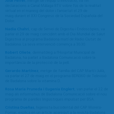
José Ferrer
, metge de l'equip d'Innovació, va fer
declaracions a Canal Málaga RTV sobre l'ús de la realitat
virtual en el maneig del dolor i l'ansietat el 29 de
maig durant el XXI Congreso de la Sociedad Española del
Dolor.
Nadia Chahri
, cap de Servei de Digestiu i Endoscòpies, va
parlar el 29 de maig coincidint amb el Dia Mundial de Salut
Digestiva al programa Badalona matí de Ràdio Ciutat de
Badalona. La seva intervenció comença a 30:30.
Robert Oliete
, dermatòleg a l'Hospital Municipal de
Badalona, ha parlat a Badalona Comunicació sobre la
importància de la protecció de la pell.
Gerardo Martínez
, metge de família del CAP Martí i Julià,
va parlar el 27 de maig en el programa BDN360 de Televisió
de Badalona sobre la vitamina D.
Rosa Maria Pruneda i Eugenia Englert
, van parlar el 22 de
maig als informatius de Badalona Comunicació sobre el nou
programa de parelles lingüistiques impulsat per BSA.
Cristina Dueñas
, higienista bucodental del CAP Morera-
Pomar, explica en un article aparegut a la revista Badalona