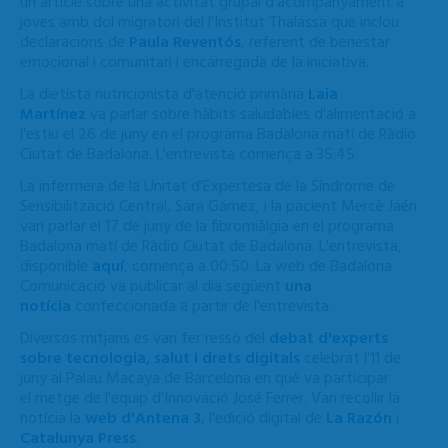
un article sobre una activitat grupal d'acompanyament a
joves amb dol migratori del l'Institut Thalassa que inclou
declaracions de
Paula Reventós
, referent de benestar
emocional i comunitari i encarregada de la iniciativa.
La dietista nutricionista d'atenció primària
Laia
Martínez
va parlar sobre hàbits saludables d'alimentació a
l'estiu el 26 de juny en el programa Badalona matí de Ràdio
Ciutat de Badalona. L'entrevista comença a 35:45.
La infermera de la Unitat d'Expertesa de la Síndrome de
Sensibilització Central, Sara Gámez, i la pacient Mercè Jaén
van parlar el 17 de juny de la fibromiàlgia en el programa
Badalona matí de Ràdio Ciutat de Badalona. L'entrevista,
disponible
aquí
, comença a 00:50. La web de Badalona
Comunicació va publicar al dia següent
una
notícia
confeccionada a partir de l'entrevista.
Diversos mitjans es van fer ressò del
debat d'experts
sobre tecnologia, salut i drets digitals
celebrat l'11 de
juny al Palau Macaya de Barcelona en què va participar
el metge de l'equip d'Innovació José Ferrer. Van recollir la
notícia la
web d'Antena 3
, l'edició digital de
La Razón
i
Catalunya Press
.