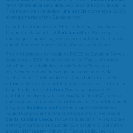
tema també
el va recollir
la web Badalona Comunicació i el
7 de novembre li va dedicar
una notícia
(comença a 22:40)
el programa radiofònic Badalona matí.
La
dietista-nutricionista d’Atenció Primària, Tània González,
ha parlat de la diabetis al
Badalona Matí
. Allí ha explicat
què és, quins tipus hi ha, com es pot controlar i ha recordat
que el 14 de novembre és el Dia Mundial de la Diabetis.
Tres professionals de l'equip de PADES de Badalona Serveis
Assistencials (BSA), la metgessa Vicky Mas, la infermera
Alba Piñol i la treballadora social Cristina Checa, van
intervenir en mitjans de comunicació en el marc de la
celebració del Dia Mundial de les Cures Pal·liatites i de la
difusió de la xerrada d'octubre d'Aules de salut, centrada en
la gestió del dol. La
doctora Mas
va participar el 20
d'octubre en el programa televisiu Badalona 360º, mentre
que les seves companyes van intervenir el 21 d'octubre en el
programa
Badalona matí
de Ràdio Ciutat de Badalona.
Aquesta segona entrevista comença a 00:44. Per la seva
banda,
Cristina Checa,
també ha avançat a TV Badalona el
contingut de l'Aula de Salut del 22 d'octubre "El dol com a
procés vital" (a partir minut 10). També podeu llegir un