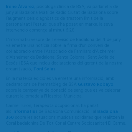
Irene Álvarez
, psicòloga clínica de BSA, va parlar el 5 de
juny al Badalona Matí de Ràdio Ciutat de Badalona sobre
l’augment dels diagnòstics de trastorn límit de la
personalitat i l’estudi que s’ha posat en marxa; la seva
intervenció comença al minut 6:28.
L'informatiu vespre de Televisió de Badalona del 4 de juny
va emetre una notícia sobre la firma d'un conveni de
col·laboració entre l'Associació de Familiars d'Alzheimer
d’Alzheimer de Badalona, Santa Coloma i Sant Adrià del
Besós i BSA que inclou declaracions del gerent de la nostra
organització,
Toni Salas
.
En la mateixa edició es va emetre una informació, amb
declaracions de l'hematòleg de BSA
Gustavo Robayo
,
sobre la campanya de donació de sang que es va celebrar
durant la jornada a l'Hospital Municipal.
Carme Turon, terapeuta ocupacional, ha parlat
als
informatius
de Badalona Comunicació i al
Badalona
360
sobre les
actuacions musicals solidàries que realitzen la
Coral badalonina De Tot Cor al Centre Sociosanitari El Carme.