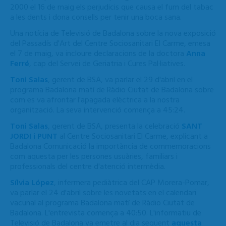
2000 el 16 de maig els perjudicis que causa el fum del tabac
a les dents i dona consells per tenir una boca sana.
Una notícia de Televisió de Badalona sobre la nova exposició
del Passadís d'Art del Centre Sociosanitari El Carme, emesa
el 7 de maig, va incloure declaracions de la doctora
Anna
Ferré
, cap del Servei de Geriatria i Cures Pal·liatives.
Toni Salas
, gerent de BSA, va parlar el 29 d'abril en el
programa Badalona matí de Ràdio Ciutat de Badalona sobre
com es va afrontar l'apagada elèctrica a la nostra
organització. La seva intervenció comença a 45:24.
Toni Salas
, gerent de BSA, presenta la celebració
SANT
JORDI i PUNT
al Centre Sociosanitari El Carme, explicant a
Badalona Comunicació la importància de commemoracions
com aquesta per les persones usuàries, familiars i
professionals del centre d'atenció intermèdia.
Sílvia López
, infermera pediàtrica del CAP Morera-Pomar,
va parlar el 24 d'abril sobre les novetats en el calendari
vacunal al programa Badalona matí de Ràdio Ciutat de
Badalona. L'entrevista comença a 40:50. L'informatiu de
Televisió de Badalona va emetre al dia següent
aquesta