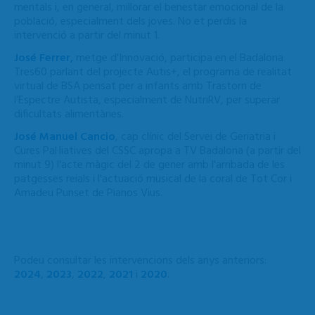
mentals i, en general, millorar el benestar emocional de la
població, especialment dels joves. No et perdis la
intervenció a partir del minut 1.
José Ferrer,
metge d'Innovació, participa en el Badalona
Tres60 parlant del projecte Autis+, el programa de realitat
virtual de BSA pensat per a infants amb Trastorn de
l’Espectre Autista, especialment de NutriRV, per superar
dificultats alimentàries.
José Manuel Cancio
, cap clínic del Servei de Geriatria i
Cures Pal·liatives del CSSC apropa a TV Badalona (a partir del
minut 9) l'acte màgic del 2 de gener amb l'arribada de les
patgesses reials i l'actuació musical de la coral de Tot Cor i
Amadeu Punset de Pianos Vius.
Podeu consultar les intervencions dels anys anteriors:
2024
,
2023
,
2022
,
2021
i
2020
.