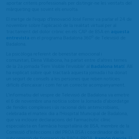
aportar criteris professionals per distingir-ne les veritats del
màrqueting que sovint els envolta.
El metge de l'equip d'Innovació José Ferrer va parlar el 24 de
novembre sobre l'aplicació de la realitat virtual per al
tractament del dolor crònic en els CAP de BSA en
aquesta
entrevista
en el programa Badalona 360º de Televisió de
Badalona.
La psicòloga referent de benestar emocional i
comunitari, Elena Villabona,
ha parlat entre d'altres temes
de l
a 2a jornada 'Fem Visible l’invisible' a
l
Badalona Matí
. Allí
ha explicat sobre què tractarà aquesta jornada i ha donat
un seguit de consells a les persones que reben notícies
difícils d'encaixar i com fer un correcte acompanyament.
L'informatiu del vespre de Televisió de Badalona va emetre
el 6 de novembre una notícia sobre la Jornada d'abordatge
de ferides complexes i ús racional dels antimicrobians,
celebrada el mateix dia a l'Hospital Municipal de Badalona,
que va incloure declaracions del farmacèutic clínic
especialista en farmàcia hospitalària de BSA, membre de la
Comissió d'Infeccions i del PROA BSA i coordinador de la
subcomissió de formació de BADA-PROA,
Ramón Garcia
. El