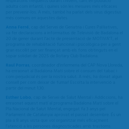
respiratoris freqüents durant l’hivern, tant en població
adulta com infantil, i quines són les mesures més eficaces
per prevenir-los. A més, també ha parlat dels virus digestius
més comuns en aquestes dates.
Anna Ferré
, cap del Servei de Geriatria i Cures Pal·liatives,
va fer declaracions a informatius de Televisió de Badalona el
20 de gener durant l'acte de presentació de MOTIVA'T, el
programa de rehabilitació funcional i psicològica per a gent
gran escollit per ser finançat amb els fons obtinguts en el
sopar solidari de 2025 de Rotary Club Badalona.
Raul Porras
, coordinador d'infermeria del CAP Nova Lloreda,
ha enraonat al Badalona Matí sobre el consum del tabac i
com perjudicial és per la nostra salut. A més, ha donat algun
consell per com deixar de fumar! Escolta la intervenció a
partir del minut 1:30.
Esther Lobo
, cap de Servei de Salut Mental i Addiccions, ha
enraonat aquest matí al programa Badalona Matí sobre el
Pla Nacional de Salut Mental, engegat fa 3 anys pel
Parlament de Catalunyai aprovat el passat desembre. És un
pla a 8 anys vista que vol organitzar més eficaçment
l'atenció a les persones diagnosticades amb trastorns