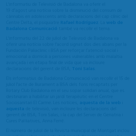
L'informatiu de Televisió de Badalona va oferir el
19 d'agost una notícia sobre la disminució del consum de
cànnabis en adolescents amb declaracions del cap clínic del
Centre Delta, el psiquiatre
Rafael Rodríguez
. La
web de
Badalona Comunicació
també va recollir el tema.
L'informatiu del 22 de juliol de Televisió de Badalona va
oferir una notícia sobre l'acord signat dos dies abans per la
Fundación Paliaclinic i BSA per reforçar l’atenció social i
emocional a domicili a persones vulnerables amb malaltia
avançada i en etapa final de vida que va incloure
declaracions del gerent de BSA,
Toni Salas
.
Els informatius de Badalona Comunicació van recollir el 15 de
juliol l'acte de lliurament a BSA dels fons recaptats per
Rotary Club Badalona en el seu sopar solidari anual, que es
destinaran a habilitar un jardí terapèutic en el Centre
Sociosanitari El Carme. Les notícies,
aquesta de la web
i
aquesta
de televisió, van incloure les declaracions del
gerent de BSA, Toni Salas, i la cap del Servei de Geriatria i
Cures Pal·liatives, Anna Ferré.
El número de juliol de la Revista municipal de Montgat inclou