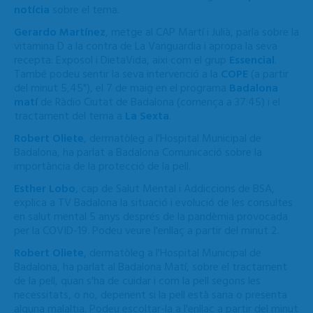
notícia
sobre el tema.
Gerardo Martínez
, metge al CAP Martí i Julià, parla sobre la
vitamina D a la contra de La Vanguardia i apropa la seva
recepta: Exposol i DietaVida, aixi com el grup
Essencial
.
També podeu sentir la seva intervenció a la
COPE
(a partir
del minut 5,45"), el 7 de maig en el programa
Badalona
matí
de Ràdio Ciutat de Badalona (comença a 37:45) i el
tractament del tema a
La Sexta
.
Robert Oliete
, dermatòleg a l'Hospital Municipal de
Badalona, ha parlat a Badalona Comunicació sobre la
importància de la protecció de la pell.
Esther Lobo
, cap de Salut Mental i Addiccions de BSA,
explica a TV Badalona la situació i evolució de les consultes
en salut mental 5 anys després de la pandèmia provocada
per la COVID-19. Podeu veure l'enllaç a partir del minut 2.
Robert Oliete
, dermatòleg a l'Hospital Municipal de
Badalona, ha parlat al Badalona Matí, sobre el tractament
de la pell, quan s'ha de cuidar i com la pell segons les
necessitats, o no, depenent si la pell està sana o presenta
alguna malaltia. Podeu escoltar-la a l'enllaç a partir del minut