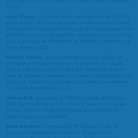
sanitària. Pots escoltar la seva intervenció a partir del minut
41:46.
Irene Álvarez
, psicòloga clínica i investigadora del CSMA 2
ha participat com a coinvestigadora sobre un estudi pioner
amb realitat virtual sobre l’eficàcia de la teràpia basada en la
identitat per joves amb ansietat i depressió. Pots escoltar la
seva intervenció als informatius de Badalona Comunicació a
partir del minut 5:23.
Elisabet Asensio
, de Sostenibilitat i Recerca de BSA, va
participar en el capítol del podcast Àngels emès a Ràdio
Estel el 2 de febrer parlant sobre la V Jornada de la Gent
Gran de Badalona, celebrada a l'octubre i organitzada per La
Teranyina. També hi va intervenir Laura Renau, treballadora
social de la Residència Roca i Pi.
Andrea Buil
, ginecòloga de l’ASSIR, ha parlat al Badalona
Matí (a partir del minut 6:45) sobre el dolor menstrual així
com les diferents simptomatologies que presenten les
dones durant aquest període.
Silvia Martínez
, infermera del CAP Morera-Pomar, ha
enraonat al Badalona Matí sobre els diferents virus