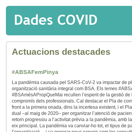
Actuacions destacades
#ABSAFemPinya
La pandèmia causada pel SARS-CoV-2 va impactar de pl
organització sanitària integral com BSA. Els lemes #AB
#BSAmésAPropQueMai recullen l’esperit de la gestió de l
compromís dels professionals. Cal destacar el Pla de cont
front a la primera onada, dins la incertesa existent, i el P
dual –al maig de 2020– per organitzar l’atenció de pacien
retorn progressiu a l’activitat prèvia a la pandèmia, amb l
eix principal. La pandèmia va canviar-ho tot, el tipus de pa
l’organització… i va generar nous serveis com les consul