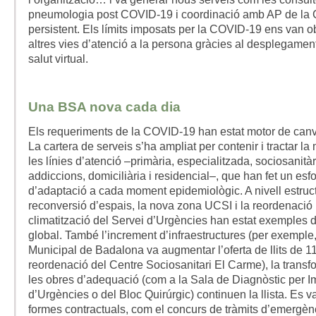
pneumologia post COVID-19 i coordinació amb AP de la
persistent. Els límits imposats per la COVID-19 ens van o
altres vies d’atenció a la persona gràcies al desplegamen
salut virtual.
Una BSA nova cada dia
Els requeriments de la COVID-19 han estat motor de canvi 
La cartera de serveis s’ha ampliat per contenir i tractar la 
les línies d’atenció –primària, especialitzada, sociosanitàr
addiccions, domiciliària i residencial–, que han fet un esf
d’adaptació a cada moment epidemiològic. A nivell estruct
reconversió d’espais, la nova zona UCSI i la reordenació i
climatització del Servei d’Urgències han estat exemples 
global. També l’increment d’infraestructures (per exemple,
Municipal de Badalona va augmentar l’oferta de llits de 11
reordenació del Centre Sociosanitari El Carme), la transf
les obres d’adequació (com a la Sala de Diagnòstic per I
d’Urgències o del Bloc Quirúrgic) continuen la llista. Es v
formes contractuals, com el concurs de tràmits d’emergèn