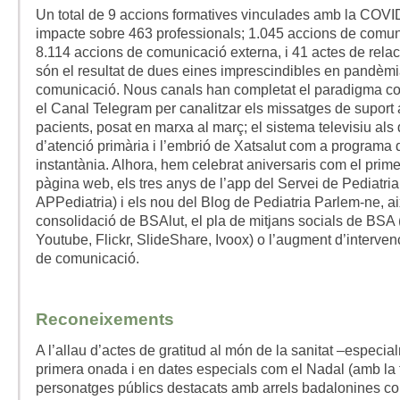
Un total de 9 accions formatives vinculades amb la COV
impacte sobre 463 professionals; 1.045 accions de comuni
8.114 accions de comunicació externa, i 41 actes de rela
són el resultat de dues eines imprescindibles en pandèmia:
comunicació. Nous canals han completat el paradigma c
el Canal Telegram per canalitzar els missatges de suport 
pacients, posat en marxa al març; el sistema televisiu als 
d’atenció primària i l’embrió de Xatsalut com a programa 
instantània. Alhora, hem celebrat aniversaris com el prim
pàgina web, els tres anys de l’app del Servei de Pediatri
APPediatria) i els nou del Blog de Pediatria Parlem-ne, ai
consolidació de BSAlut, el pla de mitjans socials de BSA (
Youtube, Flickr, SlideShare, Ivoox) o l’augment d’interven
de comunicació.
Reconeixements
A l’allau d’actes de gratitud al món de la sanitat –especia
primera onada i en dates especials com el Nadal (amb la f
personatges públics destacats amb arrels badalonines co