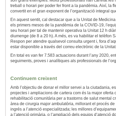
són grans exemples. Molts professionals han canviat les f
treball o horari per poder fer front a la pandèmia. Així, la fle
convertit en el gran exponent de l’organització integral q
En aquest sentit, cal destacar que a la Unitat de Medicina 
els primers mesos de la pandèmia de la COVID-19, l'equi
seu horari per tal de mantenir operativa la Unitat 12 h diàr
diumenge (de 8 a 20 h). A més, es va habilitar el telèfon S
Respon per atendre qualsevol consulta urgent i, fora d’aqu
estar disponible a través del correu electrònic de la Unitat
En total es van fer 7.583 actuacions durant l’any 2020, ent
seguiments, proves i analítiques als professionals de l’org
Continuem creixent
Amb l’objectiu de donar el millor servei a la ciutadania, e
projectes i ampliacions de cartera com és la major oferta
rehabilitació comunitària per a trastorns de salut mental c
àrea de cirurgia major ambulatòria, millorant el procés de 
ingrés a l’atenció especialitzada; les millores d’equipame
a l’atenció primària, o l’ampliació dels equips d’atenció d