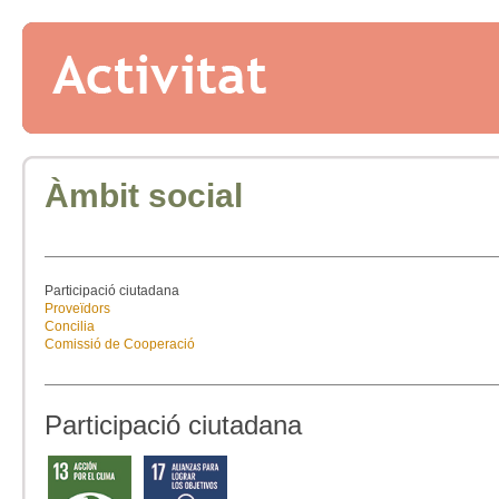
Àmbit social
Participació ciutadana
Proveïdors
Concilia
Comissió de Cooperació
Participació ciutadana