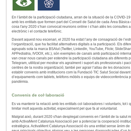
En l’àmbit de la participació ciutadana, arran de la situació de la COVID-19
amb les entitats que formen part del Consell de Salut de cada Àrea Bàsica d
cosa l'any 2020 s’han convocat reunions online i s’han atès les consultes a
electrònic i el contacte telefònic.
Davant aquest nou escenari, el 2020 ha estat l’any de consagració de l’estr
l’organització, que ha facilitat alternatives digitals a la participació. Els dife
agrupats sota la marca BSAlut (Twitter, LinkedIn, YouTube, Flickr, SlideShar
APPediatria, IVOOX, etc.), són exemples de canals amb participació interna i
van crear nous canals per estendre la participació ciutadana als diferents 
Telegram, utilitzat per mostrar els agraïment i suport als professionals i paci
centres de la nostra organització; també per agrair l’allau de les donacions
establir convenis amb institucions com la Fundació TIC Salut Social davant
d’equipaments com tablets, telèfons mòbils o equips de videoconferència per
pandèmia.
Convenis de col·laboració
Es va mantenir la relació amb les entitats col·laboradores i voluntaris, tot 
limitar molt aquesta activitat, especialment pel que fa al voluntariat.
Malgrat això, durant 2020 s'han desplegat convenis en l’àmbit de la salut 
amb ActivaMent Catalunya Associació per a potenciar la cooperació instituc
estratègica. ActivaMent Catalunya Associació és una entitat sense ànim de l
seus principals objectius atorgar veu a les persones diagnosticades d’un tra