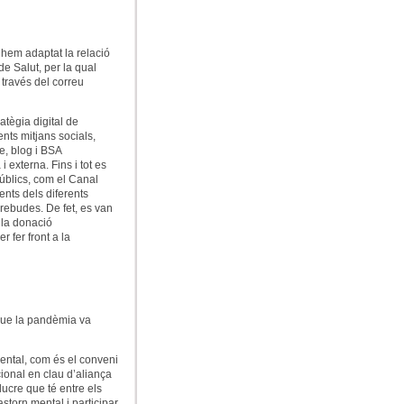
 hem adaptat la relació
e Salut, per la qual
 través del correu
atègia digital de
rents mitjans socials,
e, blog i BSA
 externa. Fins i tot es
públics, com el Canal
ents dels diferents
 rebudes. De fet, es van
 la donació
 fer front a la
i que la pandèmia va
mental, com és el conveni
ional en clau d’aliança
ucre que té entre els
storn mental i participar