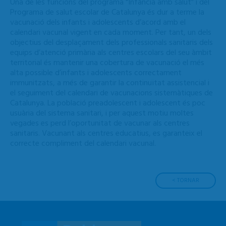
Una de les funcions del programa “Infància amb salut” i del
Programa de salut escolar de Catalunya és dur a terme la
vacunació dels infants i adolescents d’acord amb el
calendari vacunal vigent en cada moment. Per tant, un dels
objectius del desplaçament dels professionals sanitaris dels
equips d’atenció primària als centres escolars del seu àmbit
territorial és mantenir una cobertura de vacunació el més
alta possible d’infants i adolescents correctament
immunitzats, a més de garantir la continuïtat assistencial i
el seguiment del calendari de vacunacions sistemàtiques de
Catalunya. La població preadolescent i adolescent és poc
usuària del sistema sanitari, i per aquest motiu moltes
vegades es perd l’oportunitat de vacunar als centres
sanitaris. Vacunant als centres educatius, es garanteix el
correcte compliment del calendari vacunal.
< TORNAR