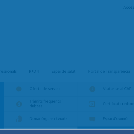
Accés
fessionals
R+D+I
Espai de salut
Portal de Transparència
Oferta de serveis
Visitar-se al CAP
Tràmits freqüents i
Certificats i info
dubtes
Donar òrgans i teixits
Espai d'opinió
Agenda d'Activitats