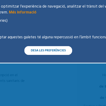
optimitzar l'experiència de navegació, analitzar el trànsit del 
trem.
Més informació
ries)
ptar aquestes galetes té alguna repercussió en l’àmbit funciona
 Dr. Jardí
DESA LES PREFERÈNCIES
cripció en el
Ho
nts sanitaris de
de 8
de 