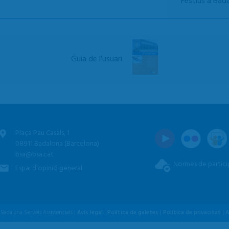
Festius a Bad
Guia de l'usuari
Plaça Pau Casals, 1
08911 Badalona (Barcelona)
bsa@bsa.cat
Normes de partici
Espai d'opinió general
Badalona Serveis Assistencials |
Avís legal
|
Política de galetes
|
Política de privacitat
|
A