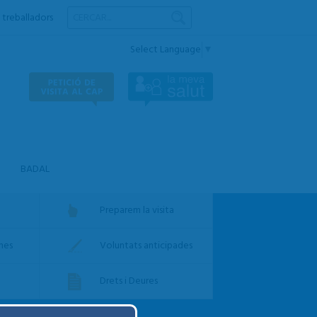
 treballadors
Select Language
▼
BADAL
Preparem la visita
rmes
Voluntats anticipades
Drets i Deures