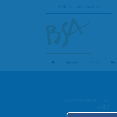
Tre
B
alla amb no
SA
ltres
Qui som
Serveis
Pro
CAP MONTGAT-DR.
JARDÍ