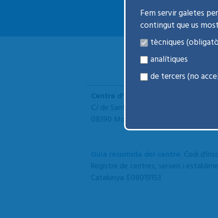
Fem servir galetes per 
contingut que us mos
tècniques (obligatò
analítiques
de tercers (no acce
Centre d'Atenció Primària Montgat -
C/ de Sant Antoni M. Claret, s/n
08390 Montgat
Guia resumida del centre
. Codi d'ins
Registre de centres, serveis i establime
Catalunya: E08019153