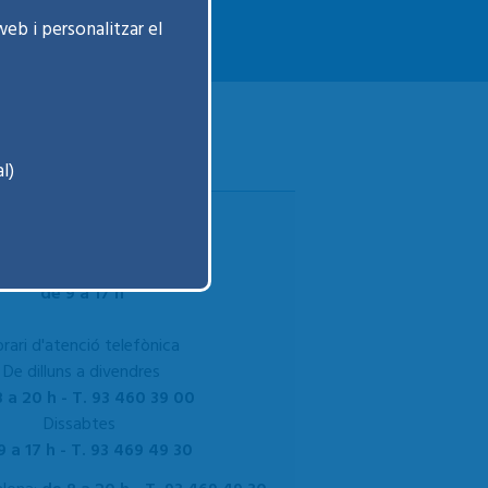
web i personalitzar el
l)
De dilluns a divendres
de 8 a 20 h
Dissabtes
de 9 a 17 h
rari d'atenció telefònica
De dilluns a divendres
 a 20 h - T. 93 460 39 00
Dissabtes
9 a 17 h - T. 93 469 49 30