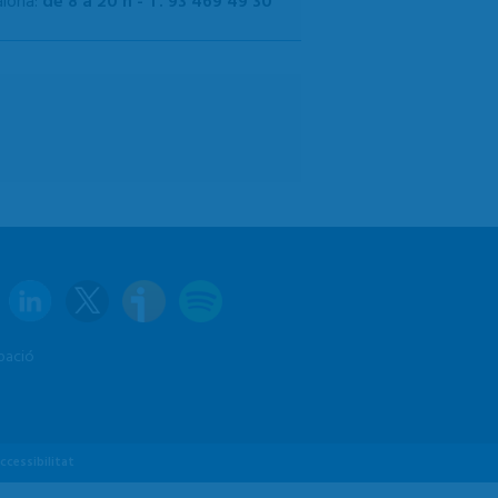
alona:
de 8 a 20 h - T. 93 469 49 30
pació
ccessibilitat