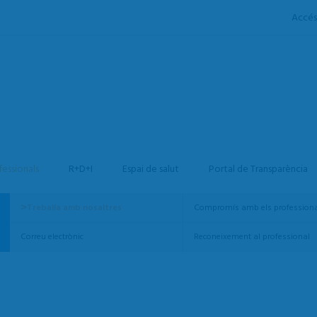
Accés
fessionals
R+D+I
Espai de salut
Portal de Transparència
Treballa amb nosaltres
Compromís amb els professiona
Correu electrònic
Reconeixement al professional