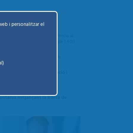
web i personalitzar el
ó sanitària municipal de referència al
un equip humà format per més de 1.400
l i addiccions, així com serveis
l)
 valors —
proximitat, innovació i
benestar de les persones.
pontània mitjançant la Borsa de