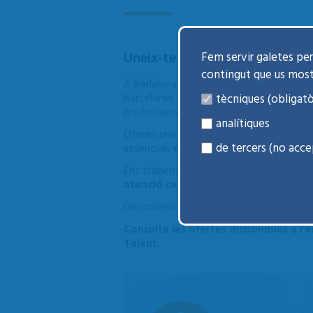
Uneix-te a l’equip de BSA
Fem servir galetes per 
contingut que us mos
A Badalona Serveis Assistencials treballe
Barcelonès Nord i al Baix Maresme i do
tècniques (obligatò
professionals.
analítiques
Oferim una atenció integral i de qualitat
de tercers (no acce
essencials en salut sexual i reproductiva i
Ens trobem en un moment de creixement 
atenció centrada en les persones
—, 
Descobreix les nostres oportunitats pro
Consulta les ofertes disponibles a l'
Talent: