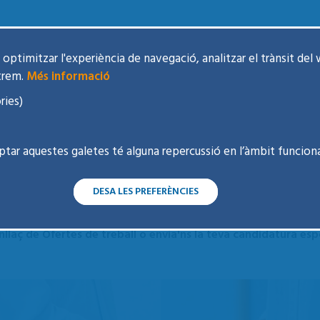
optimitzar l'experiència de navegació, analitzar el trànsit del 
trem.
Més informació
m cada dia per cuidar les persones i la seva salut. Som l’organitzaci
nem servei a més de 440.000 persones a través de 16 centres i d’
ries)
 que abasta l’atenció primària, hospitalària, intermèdia, salut menta
ptar aquestes galetes té alguna repercussió en l’àmbit funciona
 salut laboral.
i volem incorporar talent com el teu. Si comparteixes els nostres
ens agradarà conèixer-te.
DESA LES PREFERÈNCIES
fessionals i forma part d’un projecte compromès amb la salut i el 
enllaç de Ofertes de treball o envia'ns la teva candidatura es