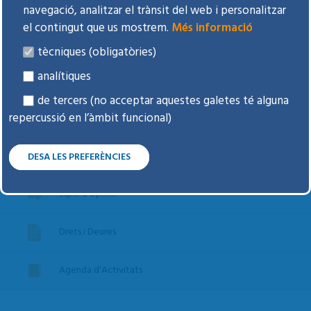
Preparem la visita
navegació, analitzar el trànsit del web i personalitzar
el contingut que us mostrem.
Més informació
Tràmits freqüents i dubtes
tècniques (obligatòries)
analítiques
Certificats i informes
de tercers (no acceptar aquestes galetes té alguna
repercussió en l’àmbit funcional)
Voluntats anticipades
Donar òrgans i teixits
DESA LES PREFERÈNCIES
Espai d'opinió
Drets i Deures
Agenda d'Activitats