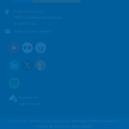
Plaça Pau Casals, 1
08911 Badalona (Barcelona)
bsa@bsa.cat
Espai d'opinió general
Normes de
participació
© 2019-2026 - Badalona Serveis Assistencials |
Avís legal
|
Política de galetes
|
Política de privacitat
|
Accessibilitat