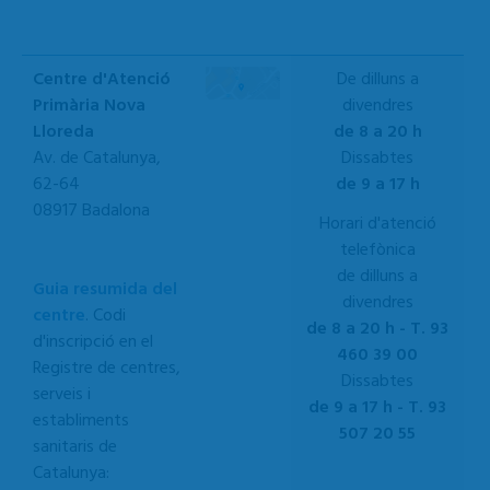
Centre d'Atenció
De dilluns a
Primària Nova
divendres
Lloreda
de 8 a 20 h
Av. de Catalunya,
Dissabtes
62-64
de 9 a 17 h
08917 Badalona
Horari d'atenció
telefònica
de dilluns a
Guia resumida del
divendres
centre
. Codi
de 8 a 20 h - T. 93
d'inscripció en el
460 39 00
Registre de centres,
Dissabtes
serveis i
de 9 a 17 h - T. 93
establiments
507 20 55
sanitaris de
Catalunya: