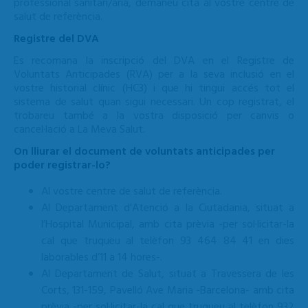
professional sanitari/ària, demaneu cita al vostre centre de
salut de referència.
Registre del DVA
Es recomana la inscripció del DVA en el Registre de
Voluntats Anticipades (RVA) per a la seva inclusió en el
vostre historial clínic (HC3) i que hi tingui accés tot el
sistema de salut quan sigui necessari. Un cop registrat, el
trobareu també a la vostra disposició per canvis o
cancel·lació a La Meva Salut.
On lliurar el document de voluntats anticipades per
poder registrar-lo?
Al vostre centre de salut de referència
.
Al Departament d'Atenció a la Ciutadania, situat a
l’Hospital Municipal, amb cita prèvia -per sol·licitar-la
cal que truqueu al telèfon
93 464 84 41
en dies
laborables d’11 a 14 hores-.
Al Departament de Salut, situat a Travessera de les
Corts, 131-159, Pavelló Ave Maria -Barcelona- amb cita
prèvia -per sol·licitar-la cal que truqueu al telèfon 932