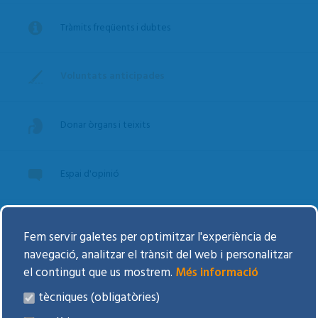
Tràmits freqüents i dubtes
Voluntats anticipades
Donar òrgans i teixits
Espai d'opinió
Drets i deures
Fem servir galetes per optimitzar l'experiència de
navegació, analitzar el trànsit del web i personalitzar
el contingut que us mostrem.
Més informació
Agenda d'Activitats
tècniques (obligatòries)