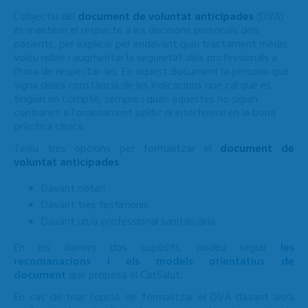
L'objectiu del
document de voluntat anticipades
(DVA)
és mantenir el respecte a les decisions personals dels
pacients, per explicar per endavant quin tractament mèdic
voleu rebre i augmentar la seguretat dels professionals a
l'hora de respectar-les. En aquest document la persona que
signa deixa constància de les indicacions que cal que es
tinguin en compte, sempre i quan aquestes no siguin
contràries a l’ordenament jurídic ni interfereixi en la bona
pràctica clínica.
Teniu tres opcions per formalitzar el
document de
voluntat anticipades
:
Davant notari.
Davant tres testimonis.
Davant un/a professional sanitari/ària.
En els darrers dos supòsits, podeu seguir
les
recomanacions i els models orientatius de
document
que proposa el CatSalut.
En cas de triar l’opció de formalitzar el DVA davant un/a