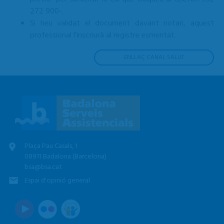
272 900-.
Si heu validat el document davant notari, aquest
professional l’inscriurà al registre esmentat.
ENLLAÇ CANAL SALUT
Plaça Pau Casals, 1
08911 Badalona (Barcelona)
bsa@bsa.cat
Espai d'opinió general