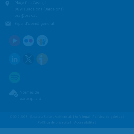
Plaça Pau Casals, 1
08911 Badalona (Barcelona)
bsa@bsa.cat
Espai d'opinió general
Normes de
participació
© 2019-2026 - Badalona Serveis Assistencials |
Avís legal
|
Política de galetes
|
Política de privacitat
|
Accessibilitat