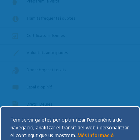
Preparem la visita
Tràmits freqüents i dubtes
Certificats i informes
Voluntats anticipades
Donar òrgans i teixits
Espai d'opinió
Drets i Deures
Fem servir galetes per optimitzar l'experiència de
Agenda d'Activitats
navegació, analitzar el trànsit del web i personalitzar
el contingut que us mostrem.
Més informació