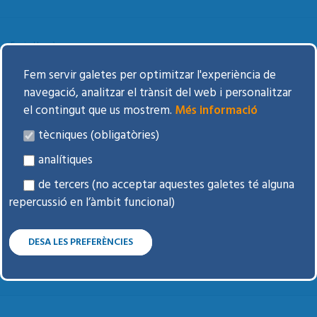
Equip Humà
Fem servir galetes per optimitzar l'experiència de
navegació, analitzar el trànsit del web i personalitzar
Informació Econòmica i Pressupostària
el contingut que us mostrem.
Més informació
tècniques (obligatòries)
Contractació pública
analítiques
de tercers (no acceptar aquestes galetes té alguna
repercussió en l’àmbit funcional)
Qualitat Assistencial
DESA LES PREFERÈNCIES
SOL·LICITUD D'ACCÉS A LA INFORMACIÓ
PÚBLICA
Sol·licitud d'accés a la informació pública