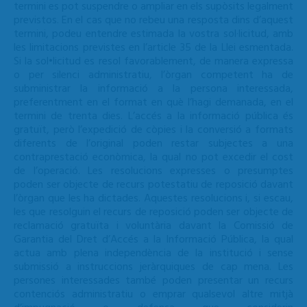
termini es pot suspendre o ampliar en els supòsits legalment
previstos. En el cas que no rebeu una resposta dins d’aquest
termini, podeu entendre estimada la vostra sol·licitud, amb
les limitacions previstes en l’article 35 de la Llei esmentada.
Si la sol•licitud es resol favorablement, de manera expressa
o per silenci administratiu, l’òrgan competent ha de
subministrar la informació a la persona interessada,
preferentment en el format en què l’hagi demanada, en el
termini de trenta dies. L’accés a la informació pública és
gratuït, però l’expedició de còpies i la conversió a formats
diferents de l’original poden restar subjectes a una
contraprestació econòmica, la qual no pot excedir el cost
de l’operació. Les resolucions expresses o presumptes
poden ser objecte de recurs potestatiu de reposició davant
l’òrgan que les ha dictades. Aquestes resolucions i, si escau,
les que resolguin el recurs de reposició poden ser objecte de
reclamació gratuïta i voluntària davant la Comissió de
Garantia del Dret d’Accés a la Informació Pública, la qual
actua amb plena independència de la institució i sense
submissió a instruccions jeràrquiques de cap mena. Les
persones interessades també poden presentar un recurs
contenciós administratiu o emprar qualsevol altre mitjà