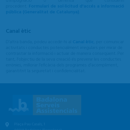
d’impugnació o defensa que considerin
procedent.
Formulari de sol·licitud d'accés a informació
pública (Generalitat de Catalunya)
.
Canal ètic
D'altra banda, podeu
accedir-hi al
Canal ètic
, per comunicar
activitats i conductes potencialment irregulars per mirar de
contrastar la informació i actuar de manera conseqüent. Per
tant, l'objectiu de la seva creació és prevenir les conductes
errònies, millorar l'eficàcia dels programes d'acompliment,
garantitnt la seguretat i confidencialitat.
Plaça Pau Casals, 1