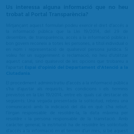
Us interessa alguna informació que no heu
trobat al Portal Transparència?
Mitjançant aquest formulari podeu exercir el dret d’accés a
la informació pública que la Llei 19/2014, del 29 de
desembre, de transparència, accés a la informació pública i
bon govern reconeix a totes les persones, a títol individual o
en nom i representació de qualsevol persona jurídica. Si
voleu fer un suggeriment o reclamació, no heu d’utilitzar
aquest canal, sinó qualsevol de les opcions que trobareu a
l'apartat
Espai d'opinió del Departament d'Atenció a la
Ciutadania
.
El procediment administratiu d’accés a la informació pública
s’ha d’ajustar als requisits, les condicions i els terminis
previstos en la Llei 19/2014, entre els quals cal destacar els
següents: Una vegada presentada la sol·licitud, rebreu una
comunicació amb la indicació del dia en què s’ha rebut,
l’òrgan responsable de resoldre-la, la data màxima per
resoldre i la persona responsable de la tramitació. Amb
caràcter general, la institució ha de resoldre les sol·licituds
d’accés a la informació en el termini d’un mes, si bé aquest