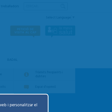
 treballadors
Select Language
▼
BADAL
Tràmits freqüents i
re
dubtes
xits
Espai d'opinió
ats
web i personalitzar el