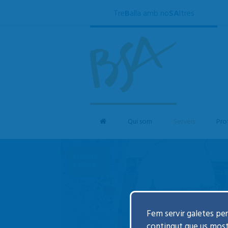
Tre
B
alla amb no
SA
ltres
Qui som
Serveis
Pro
SALUT SEXUAL I
REPRODUCTIVA
Fem servir galetes per 
contingut que us mos