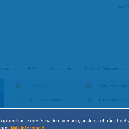
Accés
fessionals
R+D+I
Espai de salut
Portal de Transparència
Oferta de serveis
Visitar-se al Cent
Voluntats anticipades
Donar òrgans i tei
Drets i Deures
Agenda d'Activit
optimitzar l'experiència de navegació, analitzar el trànsit del 
trem.
Més informació