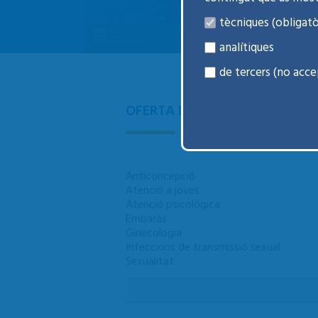
tècniques (obligatò
analítiques
de tercers (no acce
OFERTA DE SERVEIS
Anticoncepció
Atenció a joves
Atenció psicològica
Embaràs
Ginecologia
Infeccions de transmissió sexual
Sexualitat