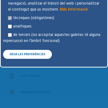
navegació, analitzar el trànsit del web i personalitzar
el contingut que us mostrem.
Més informació
Tràmits freqüents i dubtes
tècniques (obligatòries)
analítiques
Voluntats anticipades
de tercers (no acceptar aquestes galetes té alguna
repercussió en l’àmbit funcional)
Donar òrgans i teixits
DESA LES PREFERÈNCIES
Espai d'opinió
Drets i Deures
Agenda d'Activitats