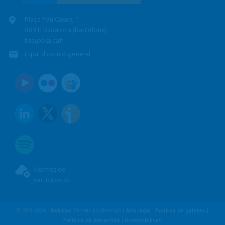
Plaça Pau Casals, 1
08911 Badalona (Barcelona)
bsa@bsa.cat
Espai d'opinió general
Normes de
participació
© 2019-2026 - Badalona Serveis Assistencials |
Avís legal
|
Política de galetes
|
Política de privacitat
|
Accessibilitat