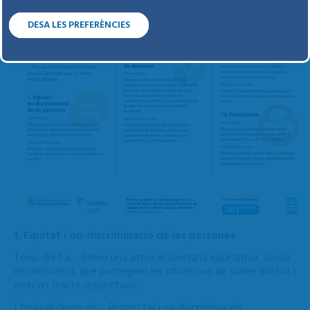
DESA LES PREFERÈNCIES
1. Equitat i no-discriminació de les persones
Teniu dret a… Rebre una atenció sanitària equitativa, sense
discriminació, que protegeixi les situacions de vulnerabilitat i
amb un tracte respectuós.
I teniu el deure de… Respectar i no discriminar els