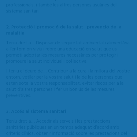
professionals, i també les altres persones usuàries del
sistema sanitari.
2. Protecció i promoció de la salut i prevenció de la
malaltia
Teniu dret a… Disposar de seguretat ambiental i alimentària
a l’entorn on viviu i rebre una educació en salut que us
permeti adoptar les mesures necessàries per protegir i
promoure la salut individual i col·lectiva.
I teniu el deure de… Contribuir a la cura i la millora del vostre
entorn, vetllar per la vostra salut i la de les persones que
estan sota la vostra responsabilitat, evitar riscos per a la
salut d’altres persones i fer un bon ús de les mesures
preventives.
3. Accés al sistema sanitari
Teniu dret a… Accedir als serveis i les prestaccions
sanitàries públiques en un temps adequat d’acord amb
criteris clínics, obtenir informació sobre les prestacions del