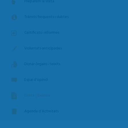
Preparem la visita
Tràmits freqüents i dubtes
Certificats i informes
Voluntats anticipades
Donar òrgans i teixits
Espai d'opinió
Drets i Deures
Agenda d'Activitats