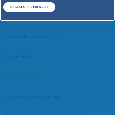
DESA LES PREFERÈNCIES
Equip Humà
Informació Econòmica i Pressupostària
Contractació pública
Qualitat Assistencial
QUALITAT ASSISTENCIAL
Sol·licitud d'accés a la informació pública
En aquest apartat trobareu la informació de: