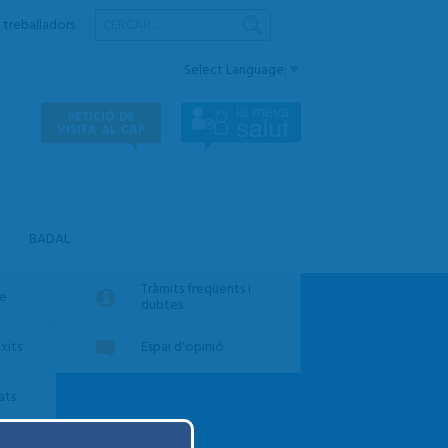
 treballadors
Select Language
▼
BADAL
Tràmits freqüents i
re
dubtes
xits
Espai d'opinió
ats