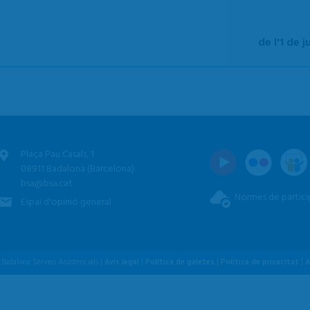
de l'1 de j
Plaça Pau Casals, 1
08911 Badalona (Barcelona)
bsa@bsa.cat
Normes de partici
Espai d'opinió general
Badalona Serveis Assistencials |
Avís legal
|
Política de galetes
|
Política de privacitat
|
A