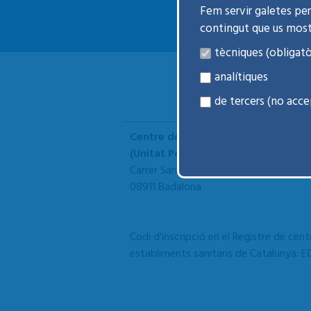
Fem servir galetes per 
contingut que us mos
tècniques (obligatò
analítiques
de tercers (no acce
Centre de Salut Mental Infantil i Ju
(Unitat Polivalent de Salut Mental 
Carrer Sant Anastasi, 42
08911 Badalona
Codi d'inscripció en el Registre de centr
establiments sanitaris de Catalunya: