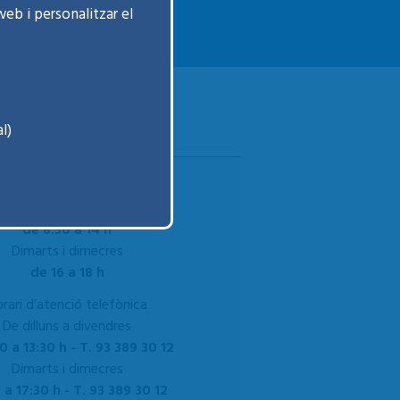
web i personalitzar el
l)
Horari habitual
De dilluns a divendres
de 8:30 a 14 h
Dimarts i dimecres
de 16 a 18 h
rari d’atenció telefònica
De dilluns a divendres
0 a 13:30 h - T. 93 389 30 12
Dimarts i dimecres
 a 17:30 h - T. 93 389 30 12