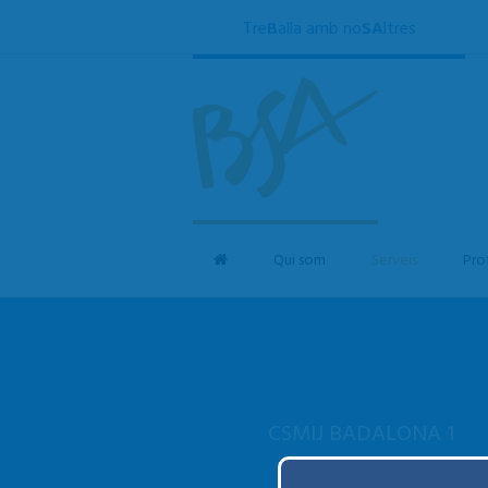
Tre
B
alla amb no
SA
ltres
Qui som
Serveis
Pro
CSMIJ BADALONA 1