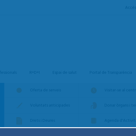
Accés
fessionals
R+D+I
Espai de salut
Portal de Transparència
Oferta de serveis
Visitar-se al cent
Voluntats anticipades
Donar òrgans i tei
Drets i Deures
Agenda d'Activit