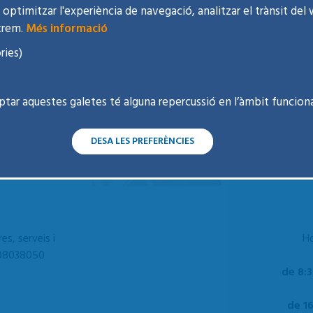
optimitzar l'experiència de navegació, analitzar el trànsit del 
trem.
Més informació
ries)
ptar aquestes galetes té alguna repercussió en l’àmbit funciona
venil Badalona 1
DESA LES PREFERÈNCIES
de BSA)
es, serveis i
Ho
 E08038050
de 8:3
de 16