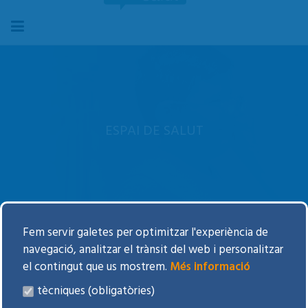
ESPAI DE SALUT
La Meva Salut
Fem servir galetes per optimitzar l'experiència de
navegació, analitzar el trànsit del web i personalitzar
Participació ciutadana
el contingut que us mostrem.
Més informació
Agenda d'activitats
tècniques (obligatòries)