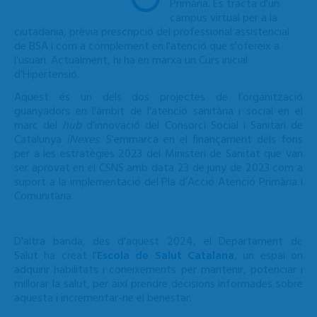
Primària. Es tracta d'un
campus virtual per a la
ciutadania, prèvia prescripció del professional assistencial
de BSA i com a complement en l'atenció que s'ofereix a
l'usuari. Actualment, hi ha en marxa un Curs inicial
d'Hipertensió.
Aquest és un dels dos projectes de l’organització
guanyadors en l'àmbit de l'atenció sanitària i social en el
marc del
hub
d'innovació del Consorci Social i Sanitari de
Catalunya
iNexes
.
S’emmarca en el finançament dels fons
per a les estratègies 2023 del Ministeri de Sanitat que van
ser aprovat en el CSNS amb data 23 de juny de 2023 com a
suport a la implementació del Pla d’Acció Atenció Primària i
Comunitària.
D'altra banda, des d'aquest 2024, el Departament de
Salut ha creat l'
Escola de Salut Catalana
, un espai on
adquirir habilitats i coneixements per mantenir, potenciar i
millorar la salut, per així prendre decisions informades sobre
aquesta i incrementar-ne el benestar.