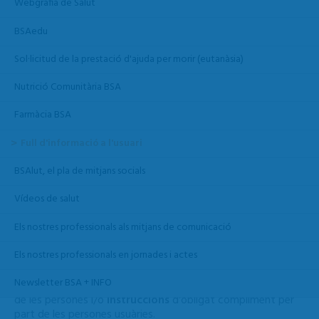
Webgrafia de Salut
BSAedu
Sol·licitud de la prestació d'ajuda per morir (eutanàsia)
Nutrició Comunitària BSA
Farmàcia BSA
Full d'informació a l'usuari
FULLS D'INFORMACIÓ A L'USUARI
BSAlut, el pla de mitjans socials
Vídeos de salut
En aquest espai trobareu una selecció dels fulls d’informació
Els nostres professionals als mitjans de comunicació
a l’usuari amb l'objectiu de facilitar informació
oficial, professional i veraç als usuaris de l'organització. Cada
Els nostres professionals en jornades i actes
apartat temàtic pot contenir
recomanacions
de promoció
de la salut i prevenció de la malatia, o destinades a la
Newsletter BSA + INFO
recuperació i/o manteniment de l'estat de salut i benestar
de les persones i/o
instruccions
d'obligat compliment per
part de les persones usuàries.