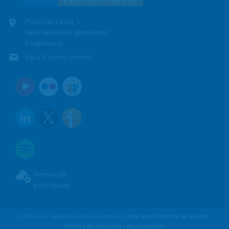
Plaça Pau Casals, 1
08911 Badalona (Barcelona)
bsa@bsa.cat
Espai d'opinió general
Normes de
participació
© 2019-2026 - Badalona Serveis Assistencials |
Avís legal
|
Política de galetes
|
Política de privacitat
|
Accessibilitat