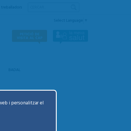
 treballadors
Select Language
▼
BADAL
web i personalitzar el