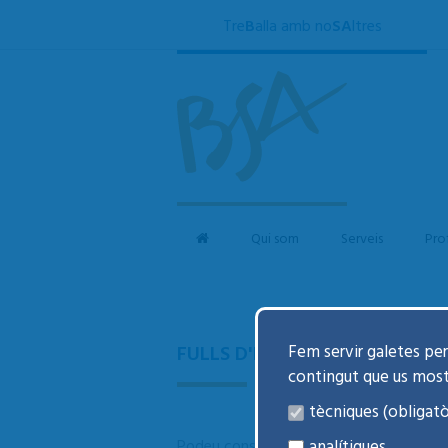
Tre
B
alla amb no
SA
ltres
Qui som
Serveis
Pro
Fem servir galetes per 
FULLS D'INFORMACIÓ A L'USUA
contingut que us mos
tècniques (obligatò
analítiques
Podeu consultar el full de recomanacio