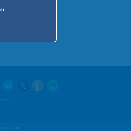
l)
pació
ccessibilitat