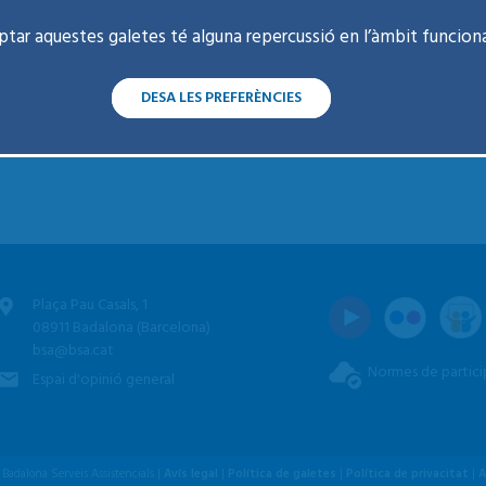
ptar aquestes galetes té alguna repercussió en l’àmbit funciona
na (català)
tina (castellà)
DESA LES PREFERÈNCIES
usuari sobre:
Plaça Pau Casals, 1
08911 Badalona (Barcelona)
bsa@bsa.cat
Normes de partici
Espai d'opinió general
Badalona Serveis Assistencials |
Avís legal
|
Política de galetes
|
Política de privacitat
|
A