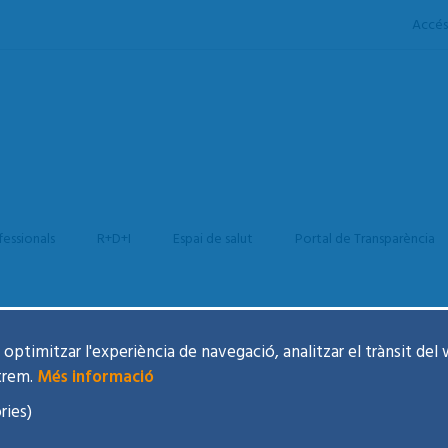
Accés
fessionals
R+D+I
Espai de salut
Portal de Transparència
optimitzar l'experiència de navegació, analitzar el trànsit del 
RI - INSUFICIÈNCIA CARDÍACA
trem.
Més informació
ries)
ns sobre