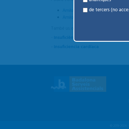
de tercers (no acce
Amiloidosi cardíaca per transtireti
Amiloidosis cardíaca por transtirre
També us oferim un full d'informació a l'
-
Insuficiència cardíaca
-
Insuficiencia cardíaca
© 2019-2026 - 