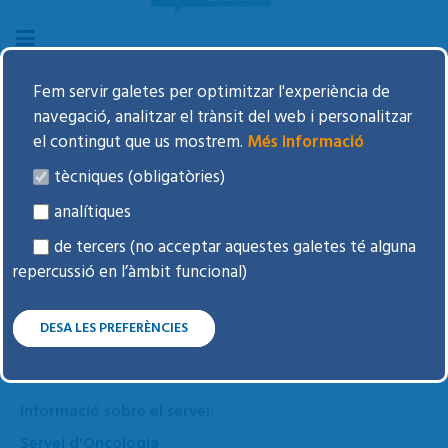
Fem servir galetes per optimitzar l'experiència de
navegació, analitzar el trànsit del web i personalitzar
FULLS D'INFORMACIÓ A L'USUARI -
el contingut que us mostrem.
Més informació
ONCOLOGIA
tècniques (obligatòries)
analítiques
Instruccions:
de tercers (no acceptar aquestes galetes té alguna
repercussió en l’àmbit funcional)
Què és la Mitomicina?
¿Qué és la Mitomicina?
Instruccions pel tractament amb Ialuril®
DESA LES PREFERÈNCIES
Instrucciones para el tratamiento con Ialirul®
Informació sobre el servei:
Servei d'Oncologia