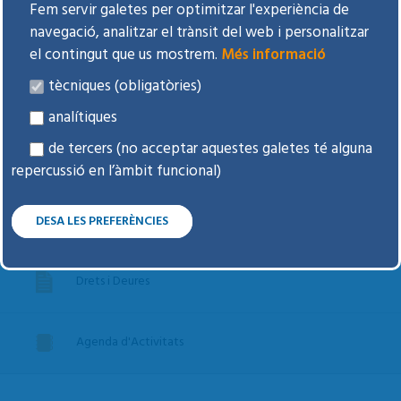
Fem servir galetes per optimitzar l'experiència de
navegació, analitzar el trànsit del web i personalitzar
Tràmits freqüents i dubtes
el contingut que us mostrem.
Més informació
tècniques (obligatòries)
Voluntats anticipades
analítiques
de tercers (no acceptar aquestes galetes té alguna
Donar òrgans i teixits
repercussió en l’àmbit funcional)
Espai d'opinió
DESA LES PREFERÈNCIES
Drets i Deures
Agenda d'Activitats