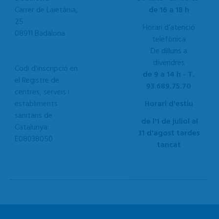
Carrer de Laietània,
de 16 a 18 h
25
Horari d’atenció
08911 Badalona
telefònica
De dilluns a
divendres
Codi d'inscripció en
de 9 a 14 h - T.
el Registre de
93.689.75.70
centres, serveis i
establiments
Horari d'estiu
sanitaris de
de l'1 de juliol al
Catalunya:
31 d'agost tardes
E08038050
tancat