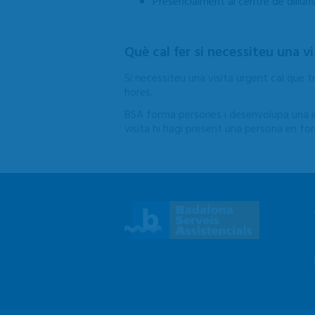
Presencialment al centre de dilluns
Què cal fer si necessiteu una v
Si necessiteu una visita urgent cal que t
hores.
BSA forma persones i desenvolupa una im
visita hi hagi present una persona en f