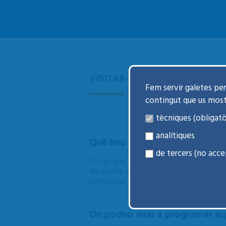
VISITAR-SE AL CENTRE
Fem servir galetes per 
contingut que us mos
tècniques (obligatò
analítiques
Què heu de fer si voleu que us v
de tercers (no acce
En cas que vulgueu sol·licitar una visita
del vostre metge de capçalera. Si el fac
petició per tal de programar-la.
On podeu anar a programar aqu