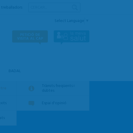
 treballadors
Select Language
▼
BADAL
Tràmits freqüents i
ntre
dubtes
xits
Espai d'opinió
ats