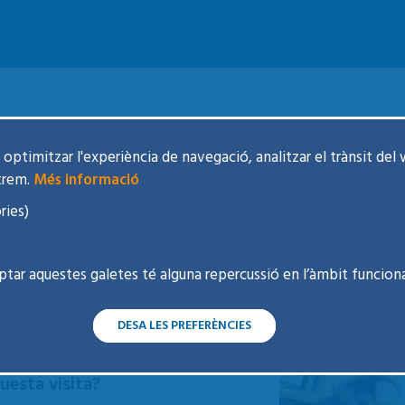
optimitzar l'experiència de navegació, analitzar el trànsit del 
trem.
Més informació
ries)
isiti un especialista?
ptar aquestes galetes té alguna repercussió en l’àmbit funciona
 amb un especialista ho heu de fer a través
ultatiu ho considera necessari tramitarà la
DESA LES PREFERÈNCIES
esta visita?