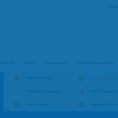
Accés
fessionals
R+D+I
Espai de salut
Portal de Transparència
Oferta de serveis
Visitar-se al ce
Voluntats anticipades
Donar òrgans i tei
Drets i Deures
Agenda d'Activit