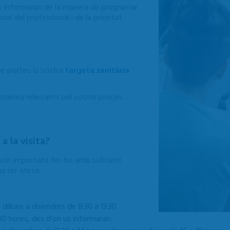
us informaran de la manera de programar
ció del professional i de la prioritat.
ue porteu la vostra
targeta sanitària
idereu rellevants pel vostre procés
a la visita?
s molt important fer-ho amb suficient
ui ser atesa.
dilluns a divendres de 8:30 a 13:30
30 hores, d
es d’on us informaran.