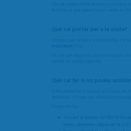
Des de cada centre d’atenció primària 
la visita, ja que aquesta pot variar en fun
Què cal portar per a la visita?
Sempre que vingueu a la consulta, cal q
individual
(TIS)
.
En cas que disposeu d’informes que cons
també els podeu aportar.
Què cal fer si no podeu assistir 
Si heu d’anul·lar o canviar una visita, é
antelació, a fi que una altra persona pug
Podeu fer-ho:
Trucant al telèfon 93 389 10 00 de 
hores,
dimecres i dijous
de 16 a 17: