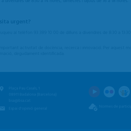
 a divendres de 8:30 a 14 hores, dimecres i dijous de 16 a 18 hores.
isita urgent?
ruqueu al telèfon 93 389 10 00 de dilluns a divendres de 8:30 a 13:3
portant activitat de docència, recerca i innovació. Per aquest mot
ormació, degudament identificada.
Plaça Pau Casals, 1
08911 Badalona (Barcelona)
bsa@bsa.cat
Normes de partici
Espai d'opinió general