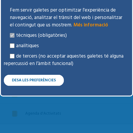
Fem servir galetes per optimitzar l'experiència de
Tràmits freqüents i dubtes
navegació, analitzar el trànsit del web i personalitzar
el contingut que us mostrem.
Més informació
Voluntats anticipades
tècniques (obligatòries)
analítiques
Donar òrgans i teixits
de tercers (no acceptar aquestes galetes té alguna
repercussió en l’àmbit funcional)
Espai d'opinió
DESA LES PREFERÈNCIES
Drets i Deures
Agenda d'Activitats