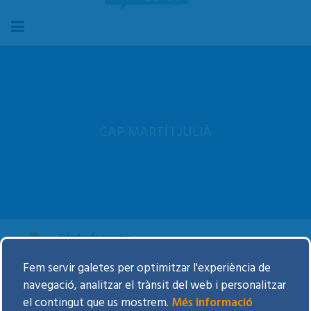
CAP MARTÍ I JULIÀ
Oferta de serveis
Fem servir galetes per optimitzar l'experiència de
Visitar-se al CAP
navegació, analitzar el trànsit del web i personalitzar
el contingut que us mostrem.
Més informació