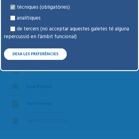
Preparem la visita
tècniques (obligatòries)
analítiques
Tràmits freqüents i dubtes
de tercers (no acceptar aquestes galetes té alguna
Certificats i informes
repercussió en l’àmbit funcional)
Voluntats anticipades
DESA LES PREFERÈNCIES
Donar òrgans i teixits
Espai d'opinió
Drets i Deures
Agenda d'Activitats