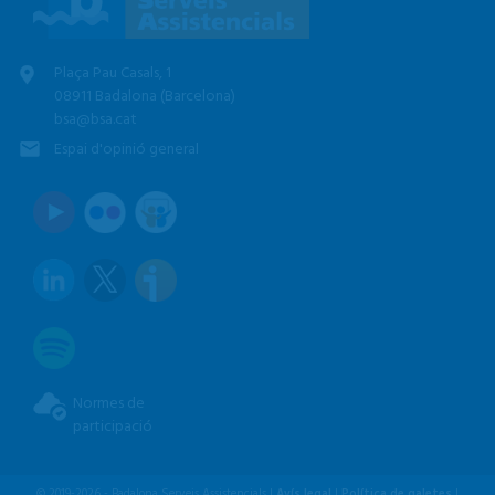
Plaça Pau Casals, 1
08911 Badalona (Barcelona)
bsa@bsa.cat
Espai d'opinió general
Normes de
participació
© 2019-2026 - Badalona Serveis Assistencials |
Avís legal
|
Política de galetes
|