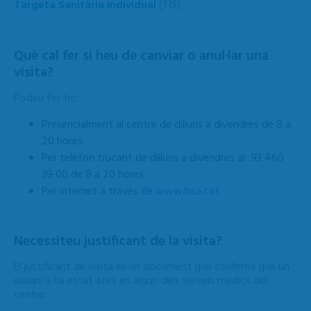
Targeta Sanitària Individual
(TIS)
Què cal fer si heu de canviar
o anul·lar una
visita?
Podeu fer-ho:
Presencialment al centre de dilluns a divendres de 8 a
20 hores.
Per telèfon trucant de dilluns a divendres al 93 460
39 00 de 8 a 20 hores.
Per internet a través de
www.bsa.cat
Necessiteu justificant de la visita?
El justificant de visita és un document que confirma que un
usuari/a ha estat atès en algun dels serveis mèdics del
centre.