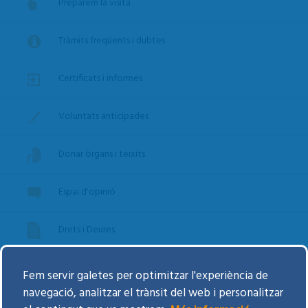
Preparem la visita
Tràmits freqüents i dubtes
Certificats i informes
Voluntats anticipades
Donar òrgans i teixits
Espai d'opinió
Drets i Deures
Agenda d'Activitats
Fem servir galetes per optimitzar l'experiència de
navegació, analitzar el trànsit del web i personalitzar