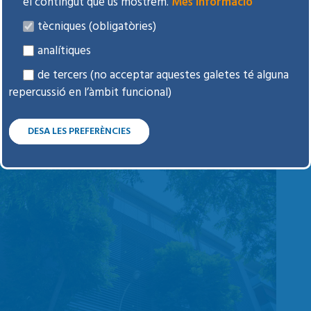
el contingut que us mostrem.
Més informació
VISITAR-SE AL CAP
tècniques (obligatòries)
analítiques
de tercers (no acceptar aquestes galetes té alguna
Per visitar-se al CAP de dilluns a divendres, cal
repercussió en l’àmbit funcional)
demanar cita prèvia.
DESA LES PREFERÈNCIES