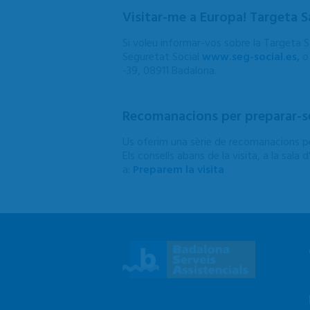
Visitar-me a Europa! Targeta S
Si voleu informar-vos sobre la Targeta S
Seguretat Social
www.seg-social.es
,
o 
-39, 08911 Badalona.
Recomanacions per preparar-se 
Us oferim una sèrie de recomanacions per
Els consells abans de la visita, a la sal
a:
Preparem la visita