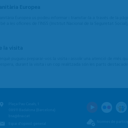
anitària Europea
anitària Europea us podeu informar i tramitar-la a través de la pàgi
bé a les oficines de l’INSS (Institut Nacional de la Seguretat Social
la visita
què pugueu preparar-vos la visita i assolir una atenció de més qual
a d'espera, durant la visita i un cop realitzada són les parts destac
Plaça Pau Casals, 1
08911 Badalona (Barcelona)
bsa@bsa.cat
Normes de partici
Espai d'opinió general