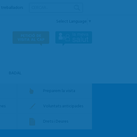
 treballadors
Select Language
▼
BADAL
Preparem la visita
rmes
Voluntats anticipades
Drets i Deures