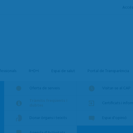
Accés
fessionals
R+D+I
Espai de salut
Portal de Transparència
Oferta de serveis
Visitar-se al CAP
Tràmits freqüents i
Certificats i info
dubtes
Donar òrgans i teixits
Espai d'opinió
Agenda d'Activitats