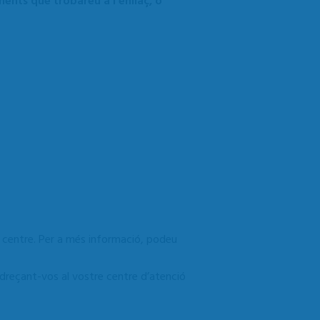
ments que trobareu a l'enllaç, o
re centre. Per a més informació, podeu
 adreçant-vos al vostre centre d’atenció