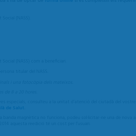
gada s'ha de optar de
forma online
si es compleixin els requeri
t Social (NASS).
:
t Social (NASS) com a beneficiari.
persona titular del NASS.
nals i una fotocòpia dels mateixos.
es de 8 a 20 hores.
ives especials, consulteu a la unitat d’atenció del ciutadà del vost
là de Salut
.
si la banda magnètica no funciona, podeu sol·licitar-ne una de nova
2014 aquesta reedició té un cost per l’usuari.