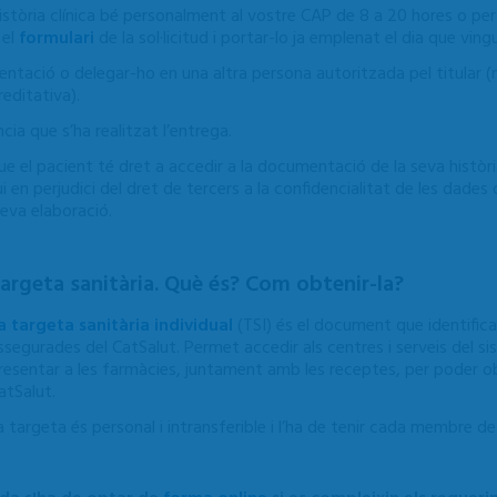
o història clínica bé personalment al vostre CAP de 8 a 20 hores o pe
 el
formulari
de la sol·licitud i portar-lo ja emplenat el dia que vin
ntació o delegar-ho en una altra persona autoritzada pel titular (m
editativa).
a que s’ha realitzat l’entrega.
 que el pacient té dret a accedir a la documentació de la seva històri
en perjudici del dret de tercers a la confidencialitat de les dades qu
seva elaboració.
argeta sanitària. Què és? Com obtenir-la?
a targeta sanitària individual
(TSI) és el document que identifica
ssegurades del CatSalut. Permet accedir als centres i serveis del si
resentar a les farmàcies, juntament amb les receptes, per poder o
atSalut.
a targeta és personal i intransferible i l’ha de tenir cada membre de l