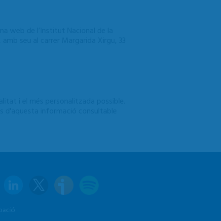
na web de l’Institut Nacional de la
), amb seu al carrer Margarida Xirgu, 33
itat i el més personalitzada possible.
ades d'aquesta informació consultable
pació