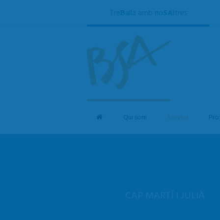
Tre
B
alla amb no
SA
ltres
Qui som
Serveis
Pro
CAP MARTÍ I JULIÀ