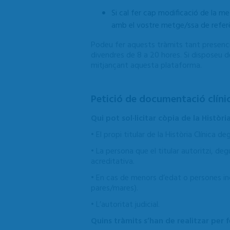
Si cal fer cap modificació de la me
amb el vostre metge/ssa de referè
Podeu fer aquests tràmits tant presencia
divendres de 8 a 20 hores. Si disposeu del
mitjançant aquesta plataforma.
Petició de documentació clíni
Qui pot sol·licitar còpia de la Història
• El propi titular de la Història Clínica
• La persona que el titular autoritzi, d
acreditativa.
• En cas de menors d’edat o persones inc
pares/mares).
• L’autoritat judicial.
Quins tràmits s’han de realitzar per fe