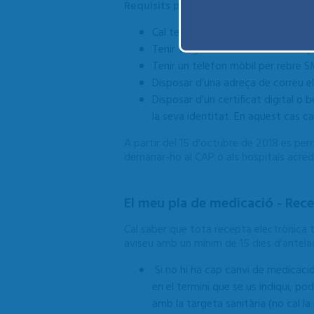
Requisits per accedir-hi
Cal tenir
16 anys
o més.
Tenir
targeta sanitària individual
(T
Tenir un telèfon mòbil per rebre S
Disposar d’una adreça de correu el
Disposar d'un certificat digital o 
la seva identitat. En aquest cas ca
A partir del 15 d'octubre de 2018 es per
demanar-ho al CAP o als hospitals acred
El meu pla de medicació - Rece
Cal saber que tota recepta electrònica 
aviseu amb un mínim de 15 dies d'antela
Si no hi ha cap canvi de medicació
en el termini que se us indiqui, po
amb la targeta sanitària (no cal la