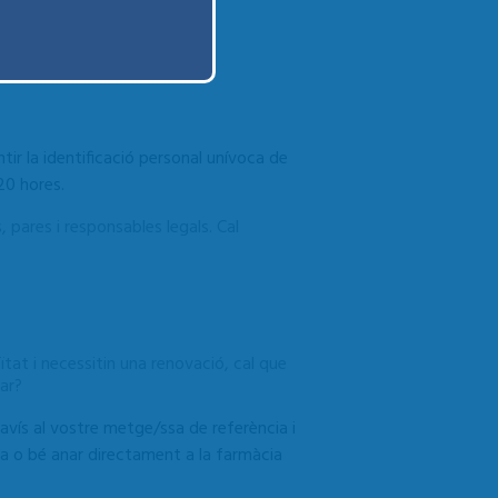
ntir la identificació personal unívoca de
20 hores.
 pares i responsables legals. Cal
tat i necessitin una renovació, cal que
ar?
avís al vostre metge/ssa de referència i
ària o bé anar directament a la farmàcia