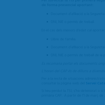
Per sol·licitar la TIS per primera ve
de forma presencial aportant:
Document d’afiliació a la Segureta
DNI, NIE o permís de treball.
En el cas dels menors d’edat cal aportar
Llibre de família.
Document d’afiliació a la Segureta
DNI, NIE o permís de treball de la 
Es recomana portar els documents origi
L'horari del CAP és de dilluns a divendr
Per a la resta de situacions administrat
consultar la pàgina web del
Servei Cata
Si heu perdut la TSI, s’ha deteriorat o 
primària CAP. A partir de l’1 de març de 