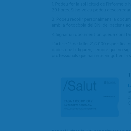
1. Podeu fer la sol·licitud de l’informe 
20 hores. Si ho voleu podeu descarregar
2. Podeu recollir personalment la docume
amb la fotocòpia del DNI del pacient acr
3. Signar un document on queda constànci
L’article 13 de la llei 21/2000 especifica
dades que hi figuren, sempre que no sigui 
professionals que han intervingut en la 
T
L
a
p
C
L