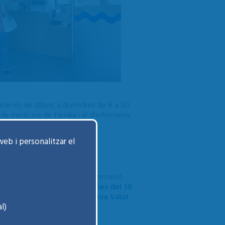
rari és de dilluns a divendres de 8 a 20
e medicina de família i el d’infermeria,
web i personalitzar el
 permet accedir a la vostra informació
a forma segura i confidencial.
Des del 30
rar amb contrasenya a La Meva Salut
l)