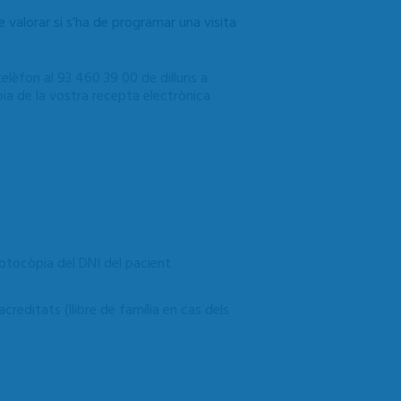
e valorar si s’ha de programar una visita
elèfon al 93 460 39 00 de dilluns a
a de la vostra recepta electrònica
fotocòpia del DNI del pacient
editats (llibre de família en cas dels