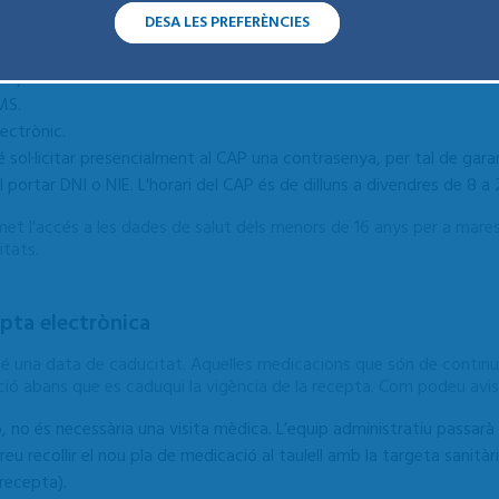
DESA LES PREFERÈNCIES
SI).
MS.
ectrònic.
bé sol·licitar presencialment al CAP una contrasenya, per tal de gara
l portar DNI o NIE. L'horari del CAP és de dilluns a divendres de 8 a 
met l'accés a les dades de salut dels menors de 16 anys per a mares,
itats.
pta electrònica
té una data de caducitat. Aquelles medicacions que són de continuï
ció abans que es caduqui la vigència de la recepta. Com podeu avis
, no és necessària una visita mèdica. L’equip administratiu passarà 
dreu recollir el nou pla de medicació al taulell amb la targeta sanit
 recepta).