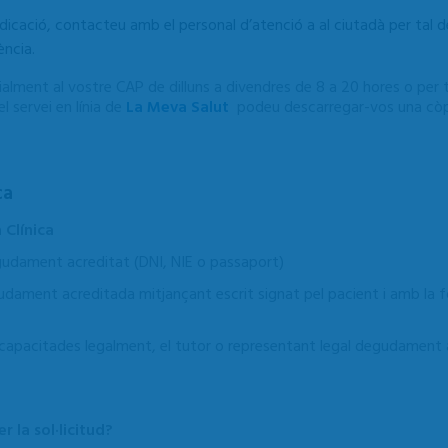
dicació, contacteu amb el personal d’atenció a al ciutadà per tal d
ncia.
lment al vostre CAP de dilluns a divendres de 8 a 20 hores o per t
 servei en línia
de
La Meva Salut
podeu descarregar-vos una còpi
ca
 Clínica
 degudament acreditat (DNI, NIE o passaport)
egudament acreditada mitjançant escrit signat pel pacient i amb la 
apacitades legalment, el tutor o representant legal degudament acr
r la sol·licitud?