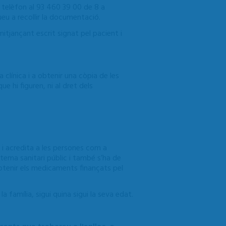
r telèfon al 93 460 39 00 de 8 a
gueu a recollir la documentació.
itjançant escrit signat pel pacient i
a clínica i a obtenir una còpia de les
e hi figuren, ni al dret dels
 i acredita a les persones com a
stema sanitari públic i també s’ha de
btenir els medicaments finançats pel
a família, sigui quina sigui la seva edat.