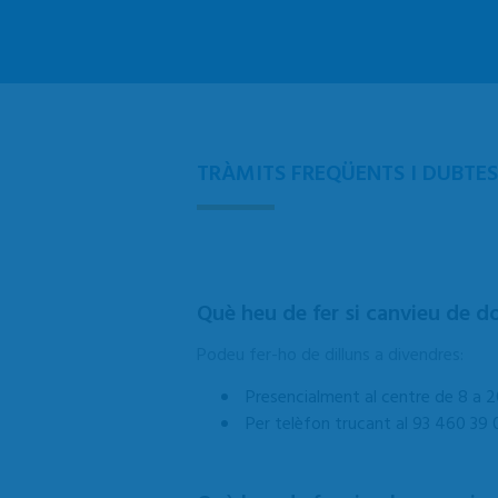
TRÀMITS FREQÜENTS I DUBTES
Què heu de fer si canvieu de d
Podeu fer-ho de dilluns a divendres:
Presencialment al centre de 8 a 2
Per telèfon trucant al 93 460 39 