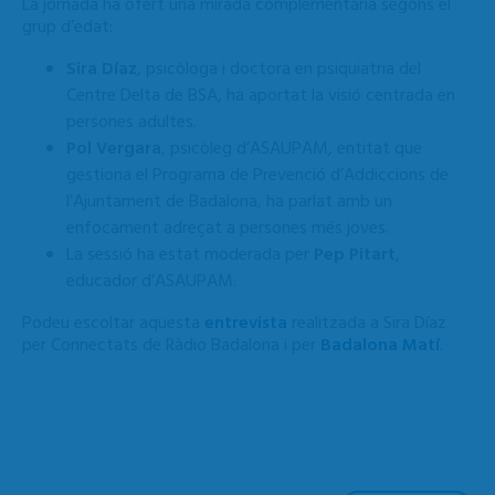
La jornada ha ofert una mirada complementària segons el
grup d’edat:
Sira Díaz
, psicòloga i doctora en psiquiatria del
Centre Delta de BSA, ha aportat la visió centrada en
persones adultes.
Pol Vergara
, psicòleg d’ASAUPAM, entitat que
gestiona el Programa de Prevenció d’Addiccions de
l’Ajuntament de Badalona, ha parlat amb un
enfocament adreçat a persones més joves.
La sessió ha estat moderada per
Pep Pitart
,
educador d’ASAUPAM.
Podeu escoltar aquesta
entrevista
realitzada a Sira Díaz
per Connectats de Ràdio Badalona i per
Badalona Matí
.