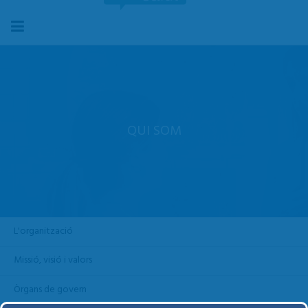
QUI SOM
L'organització
Missió, visió i valors
Òrgans de govern