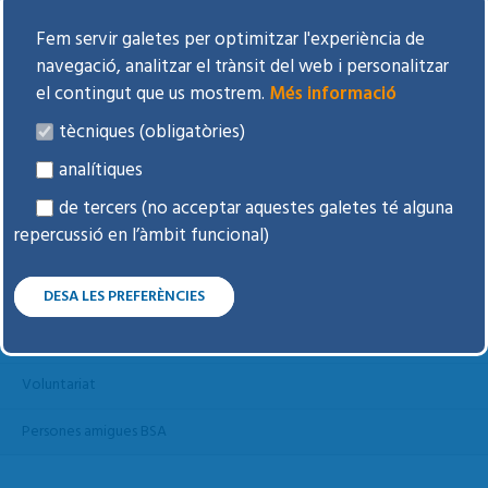
Pla estratègic
Fem servir galetes per optimitzar l'experiència de
Memòries
navegació, analitzar el trànsit del web i personalitzar
el contingut que us mostrem.
Més informació
Sostenibilitat
tècniques (obligatòries)
Atenció a la Ciutadania
analítiques
Perfil del contractant
de tercers (no acceptar aquestes galetes té alguna
repercussió en l’àmbit funcional)
Reconeixements
Una OSSI compromesa
DESA LES PREFERÈNCIES
Comitès i Comissions
Voluntariat
Persones amigues BSA