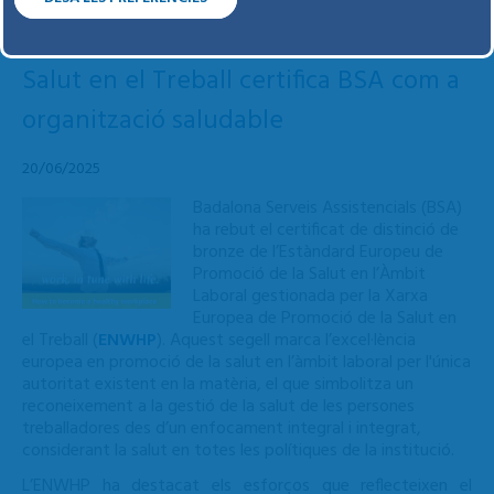
La Xarxa Europea de Promoció de la
Salut en el Treball certifica BSA com a
organització saludable
20/06/2025
Badalona Serveis Assistencials (BSA)
ha rebut el certificat de distinció de
bronze de l’Estàndard Europeu de
Promoció de la Salut en l’Àmbit
Laboral gestionada per la Xarxa
Europea de Promoció de la Salut en
el Treball (
ENWHP
). Aquest segell marca l’excel·lència
europea en promoció de la salut en l’àmbit laboral per l'única
autoritat existent en la matèria, el que simbolitza un
reconeixement a la gestió de la salut de les persones
treballadores des d’un enfocament integral i integrat,
considerant la salut en totes les polítiques de la institució.
L’ENWHP ha destacat els esforços que reflecteixen el