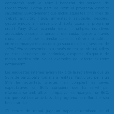
compromís amb la salut i benestar del personal de
l’organització. Forma part de l’èxit el programa d’hàbits
saludables BSActivament que inclou aquestes cinc línies de
treball: activitat física, alimentació saludable, descans,
gestió emocional i prevenció d’hàbits tòxics. El programa
iniciat l’any 2023 acumula èxits i múltiples iniciatives
adreçades a cuidar al personal que cuida. Reptes a través
d’una aplicació per estimular caminar, córrer i socialitzar
entre companys; classes de ioga suau o dinàmic; sessions de
mindfullness
presencials o a través de realitat virtual; tallers
de cuina saludable, de ceràmica, d’esports d’aigua o de
marxa nòrdica són alguns exemples de l’oferta existent
actualment.
Les enquestes internes avalen l’èxit de la iniciativa ja que un
96% de participats tornaria a realitzar l’activitat; per a un
91% les activitats ofertes han complert les seves
expectatives; un 86% considera que ha servit per
relacionar-se amb altres companys i companyes i un 86%
diu que realitzar activitats del programa ha millorat el seu
benestar diari.
“El centre de treball juga un paper determinant en el