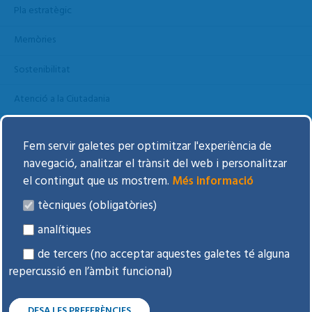
Pla estratègic
Memòries
Sostenibilitat
Atenció a la Ciutadania
Perfil del contractant
Fem servir galetes per optimitzar l'experiència de
Reconeixements
navegació, analitzar el trànsit del web i personalitzar
el contingut que us mostrem.
Més informació
Una OSSI compromesa
tècniques (obligatòries)
Comitès i Comissions
analítiques
Voluntariat
de tercers (no acceptar aquestes galetes té alguna
repercussió en l’àmbit funcional)
Persones amigues BSA
DESA LES PREFERÈNCIES