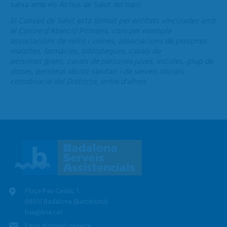
xarxa amb els Actius de Salut del barri.
El Consell de Salut està format per entitats vinculades amb
el Centre d'Atenció Primària, com per exemple
associacions de veïns i veïnes, associacions de persones
malaltes, farmàcies, biblioteques, casals de
persones grans, casals de persones joves, escoles, grup de
dones, personal tècnic sanitari i de serveis socials,
coordinació del Districte, entre d'altres.
Plaça Pau Casals, 1
08911 Badalona (Barcelona)
bsa@bsa.cat
Espai d'opinió general