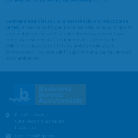
Col·legi de Farmacèutics de Barcelona
(COFB)
Setmana Mundial sobre la Resistència Antimicrobiana
(RAM)
, iniciativa de l'Organització Mundial de la Salut que té
com a objectiu sensibilitzar sobre l’amenaça creixent que
suposa la resistència als antimicrobians i fomentar les
millors pràctiques entre tots els àmbits implicats en
l’enfocament "Una sola salut": salut humana, sanitat animal i
salut ambiental.
Plaça Pau Casals, 1
08911 Badalona (Barcelona)
bsa@bsa.cat
Espai d'opinió general