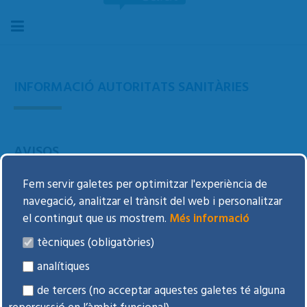
INFORMACIÓ AUTORITATS SANITÀRIES
AVISOS
5 febrer 2026
: GlaxoSmithKline S.A., d’acord amb l’AEMPS
Fem servir galetes per optimitzar l'experiència de
(Agencia Española de Medicamentos y Productos
navegació, analitzar el trànsit del web i personalitzar
Sanitarios) ha publicat una
carta
de seguretat informant
el contingut que us mostrem.
Més informació
del potencial ús inadvertit d'un inhalador pressuritzat de
salbutamol buit, el que pot portar a exacerbacions greus
tècniques (obligatòries)
dels símptomes de l'asma.
analítiques
WEBGRAFIA DE LES AUTORITATS SANITÀRIES
de tercers (no acceptar aquestes galetes té alguna
Descobreix la
infografia
sobre l’ús sostenible dels