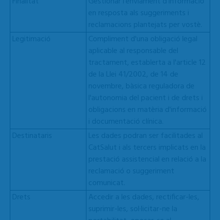
Finalitat
Gestionar l'enviament d'informació
en resposta als suggeriments i
reclamacions plantejats per vostè.
Legitimació
Compliment d'una obligació legal
aplicable al responsable del
tractament, establerta a l'article 12
de la Llei 41/2002, de 14 de
novembre, bàsica reguladora de
l'autonomia del pacient i de drets i
obligacions en matèria d'informació
i documentació clínica.
Destinataris
Les dades podran ser facilitades al
CatSalut i als tercers implicats en la
prestació assistencial en relació a la
reclamació o suggeriment
comunicat.
Drets
Accedir a les dades, rectificar-les,
suprimir-les, sol·licitar-ne la