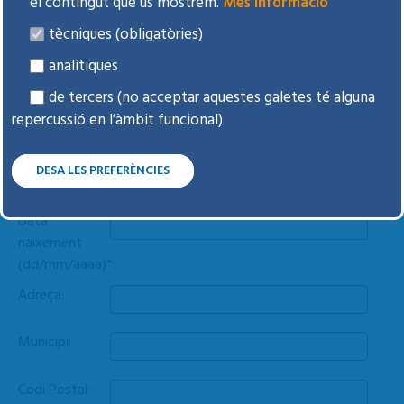
el contingut que us mostrem.
Més informació
CIP:
?
tècniques (obligatòries)
analítiques
Nom*:
de tercers (no acceptar aquestes galetes té alguna
repercussió en l’àmbit funcional)
Cognoms*:
Gènere*:
DESA LES PREFERÈNCIES
Data
naixement
(dd/mm/aaaa)*:
Adreça:
Municipi:
Codi Postal: