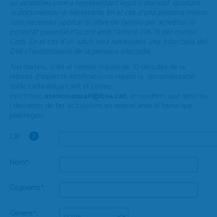
us acrediteu com a representant legal o mandat aportant
la documentació necessària. En el cas d’una persona menor
serà necessari aportar el llibre de família per acreditar la
potestat parental d’acord amb l’article 236-18 del mateix
Codi. En el cas d’un adult serà necessària una fotocòpia del
DNI i l’autorització de la persona afectada.
Així mateix, si en el termini màxim de 10 dies des de la
rebuda d’aquesta notificació no rebem la documentació
sol·licitada mitjançant el correu
electrònic
atenciousuari@bsa.cat
, entendrem que desistiu
i deixarem de fer actuacions en relació amb el tema que
plantegeu.
CIP:
?
Nom*:
Cognoms*:
Gènere*: