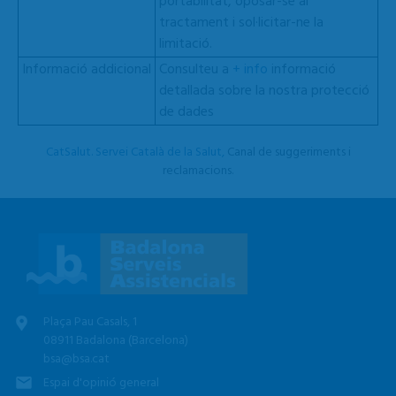
portabilitat, oposar-se al
tractament i sol·licitar-ne la
limitació.
Informació addicional
Consulteu a
+ info
informació
detallada sobre la nostra protecció
de dades
CatSalut. Servei Català de la Salut,
Canal de suggeriments i
reclamacions.
Plaça Pau Casals, 1
08911 Badalona (Barcelona)
bsa@bsa.cat
Espai d'opinió general