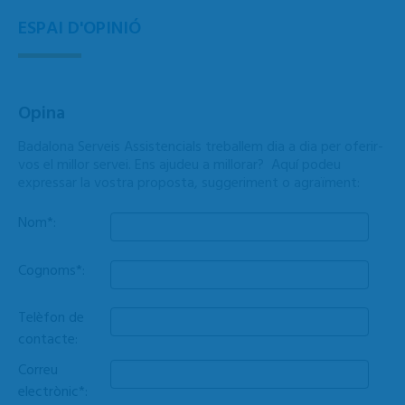
ESPAI D'OPINIÓ
Opina
Badalona Serveis Assistencials treballem dia a dia per oferir-
vos el millor servei. Ens ajudeu a millorar? Aquí podeu
expressar la vostra proposta, suggeriment o agraïment:
Nom*:
Cognoms*:
Telèfon de
contacte:
Correu
electrònic*: