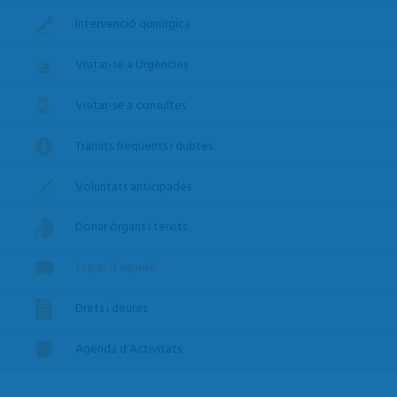
Intervenció quirúrgica
Visitar-se a Urgències
Visitar-se a consultes
Tràmits freqüents i dubtes
Voluntats anticipades
Donar òrgans i teixits
Espai d'opinió
Drets i deures
Agenda d'Activitats