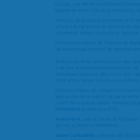
Escosa, cap del Servei d'Atenció Primàr
higiene de mans i l'ús de la mascareta, ai
Televisió de Badalona va emetre el 12 d
virtual a la campanya de donació de san
Informació també va recollir el tema e
L'informatiu vespre de Televisió de Bad
de la psicòloga referent de benestar em
Amb motiu de la celebració uns dies aban
6 de juny al programa Badalona matí de 
fumadores passives, dels riscos dels va
entre altres temes. L'entrevista començ
Diversos mitjans de comunicació van reco
aplicacions de la realitat virtual en ento
a Lleó. Per exemple, Ràdio Televisió Esp
informació
(comença a 9:14).
Anna Ferré
, cap de Servei de Geriatria
gossos a l’Atenció Intermèdia.
Jaime Carballedo
, infermer del SEM (