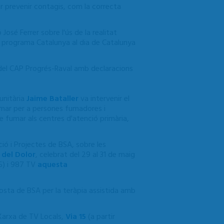
r prevenir contagis, com la correcta
osé Ferrer sobre l'ús de la realitat
l programa Catalunya al dia de Catalunya
a del CAP Progrés-Raval amb declaracions
unitària
Jaime Bataller
va intervenir el
umar per a persones fumadores i
e fumar als centres d'atenció primària,
ió i Projectes de BSA, sobre les
 del Dolor
, celebrat del 29 al 31 de maig
5) i 987 TV
aquesta
posta de BSA per la teràpia assistida amb
 Xarxa de TV Locals,
Via 15
(a partir