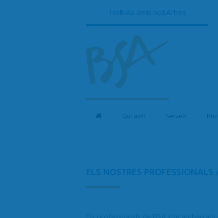
Tre
B
alla amb no
SA
ltres
Qui som
Serveis
Pro
ELS NOSTRES PROFESSIONALS 
Els professionals de BSA són ambaixadors