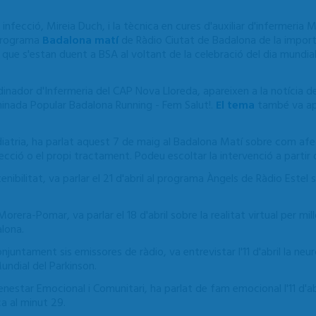
 infecció, Mireia Duch, i la tècnica en cures d'auxiliar d'infermeria
 programa
Badalona matí
de Ràdio Ciutat de Badalona de la importà
que s'estan duent a BSA al voltant de la celebració del dia mundial
dinador d'Infermeria del CAP Nova Lloreda, apareixen a la notícia de
minada Popular Badalona Running - Fem Salut!.
El tema
també va apa
iatria, ha parlat aquest 7 de maig al Badalona Matí sobre com afe
ecció o el propi tractament. Podeu escoltar la intervenció a partir 
nibilitat, va parlar el 21 d'abril al programa Àngels de Ràdio Estel 
orera-Pomar, va parlar el 18 d'abril sobre la realitat virtual per mill
alona.
untament sis emissores de ràdio, va entrevistar l'11 d'abril la neu
undial del Parkinson.
enestar Emocional i Comunitari, ha parlat de fam emocional l'11 d'a
a al minut 29.