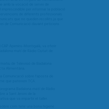
que amb la vocació de servei de
al imprescindible per informar la població
ntervencions de diferents professionals
municats que no queden recollits ja que
rvei de Comunicació davant peticions
del CAP Apenins-Montigalà, va oferir
Badalona matí de Ràdio Ciutat de
formatiu de Televisió de Badalona
cta Alimentària.
na Comunicació sobre l'aposta de
isme que pateixen TCA.
el programa Badalona matí de Ràdio
re a Sant Jeroni de la
tiva que va impartir el taller.
sobre com tenir una bona higiene