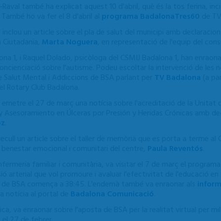
aval també ha explicat aquest 10 d'abril, què és la tos ferina, inc
. També ho va fer el 8 d'abril al
programa BadalonaTres60
de TV
ril inclou un article sobre el pla de salut del municipi amb declaraci
a Ciutadania,
Marta Noguera
, en representació de l'equip del cons
lona 1, i Raquel Dolado, psicòloga del CSMIJ Badalona 1, han enraon
oncienciació sobre l'autisme. Podeu escoltar la intervenció de les n
 Salut Mental i Addiccions de BSA parlant per
TV Badalona
(a par
el Rotary Club Badalona.
a emetre el 27 de març una notícia sobre l'acreditació de la Unitat
 y Asesoramiento en Úlceras por Presión y Heridas Crónicas amb dec
ez
.
recull un article sobre el taller de memòria que es porta a terme a
e benestar emocional i comunitari del centre,
Paula Reventós
.
infermeria familiar i comunitària, va visitar el 7 de març el program
ió arterial que vol promoure i avaluar l'efectivitat de l'educació en
nal de BSA comença a 38:45. L'endemà també va enraonar als
inform
a notícia al portal de
Badalona Comunicació
.
ica
,
va enraonar sobre l'aposta de
BSA per la realitat virtual per mi
el 27 de febrer.