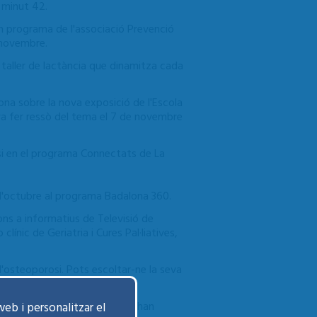
l minut 42.
un programa de l'associació Prevenció
 novembre.
 taller de lactància que dinamitza cada
ona sobre la nova exposició de l'Escola
 va fer ressò del tema el 7 de novembre
asi en el programa Connectats de La
 d'octubre al programa Badalona 360.
ons a informatius de Televisió de
ínic de Geriatria i Cures Pal·liatives,
e l'osteoporosi. Pots escoltar-ne la seva
arxa nòrdica respectivament, han
web i personalitzar el