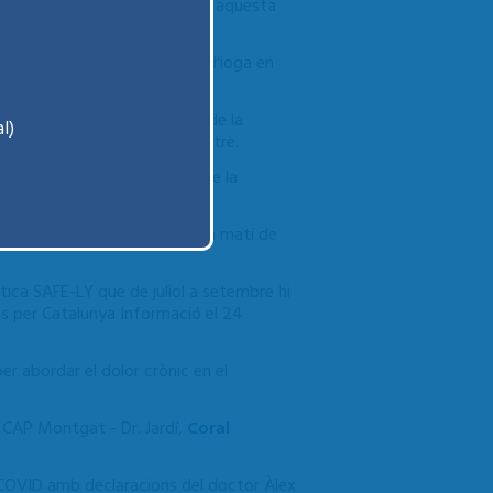
ns beneficis genera realitzar aquesta
 partir de 19'20") el taller d'ioga en
article del número d'octubre de la
l)
ent s'ofereixen en aquest centre.
·loma humà i, en concret, sobre la
l suïcidi al programa Badalona matí de
tica SAFE-LY que de juliol a setembre hi
s per Catalunya Informació el 24
 per abordar el dolor crònic en el
l CAP Montgat - Dr. Jardí,
Coral
COVID amb declaracions del doctor Àlex