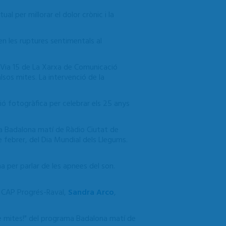
al per millorar el dolor crònic i la
 en les ruptures sentimentals al
 Via 15 de La Xarxa de Comunicació
lsos mites. La intervenció de la
ó fotogràfica per celebrar els 25 anys
ma Badalona matí de Ràdio Ciutat de
e febrer, del Dia Mundial dels Llegums.
 per parlar de les apnees del son.
el CAP Progrés-Raval,
Sandra Arco
,
de mites!" del programa Badalona matí de