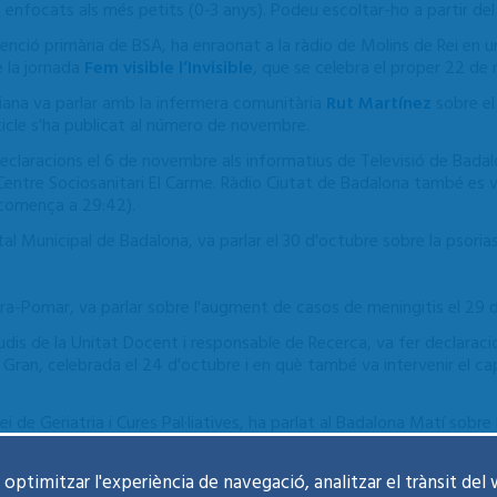
s enfocats als més petits (0-3 anys). Podeu escoltar-ho a partir de
tenció primària de BSA, ha enraonat a la ràdio de Molins de Rei en 
 la jornada
Fem visible l’Invisible
, que se celebra el proper 22 de
 Tiana va parlar amb la infermera comunitària
Rut Martínez
sobre el
rticle s'ha publicat al número de novembre.
declaracions el 6 de novembre als informatius de Televisió de Badal
l Centre Sociosanitari El Carme. Ràdio Ciutat de Badalona també es
 comença a 29:42).
tal Municipal de Badalona, va parlar el 30 d'octubre sobre la psori
ra-Pomar, va parlar sobre l'augment de casos de meningitis el 29
udis de la Unitat Docent i responsable de Recerca, va fer declaraci
ran, celebrada el 24 d'octubre i en què també va intervenir el cap cl
rvei de Geriatria i Cures Pal·liatives, ha parlat al Badalona Matí sobr
adora d'infermeria del CAP Progrés-Raval i infermer i monitor de m
optimitzar l'experiència de navegació, analitzar el trànsit del 