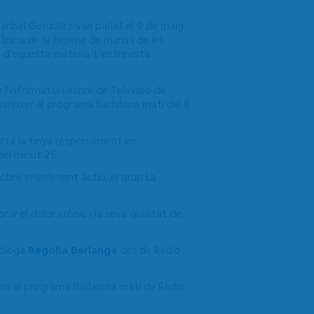
 Maribel González van parlat el 9 de maig
ncia de la higiene de mans i de les
 d'aquesta matèria. L'entrevista
 l'informatiu vespre de Televisió de
rèixer al programa Badalona matí del 8
cta la tinya (especialment en
del minut 25.
sobre envelliment actiu, el grup La
orar el dolor crònic i la seva qualitat de
ròloga
Begoña Berlanga
des de Ràdio
bril al programa Badalona matí de Ràdio