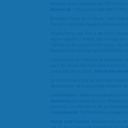
Montse Vives, pediatra del CAP Progrés-R
Matins de TV3
(a partir del minut 1:44)
El butlletí Plaça de la Vila de Tiana d'ab
Pacient i del Departament d’Atenció a l
Àngels Piera, cap clínica del CSMIJ Bada
Autis+ aquest 2 d'abril, Dia mundial de c
També podeu sentir Esther Lobo, cap de
lliurament de la recaptació econòmica d
L'informatiu de Televisió de Badalona v
part del Grupo Nacional para el Estudio
avançada de la unitat,
Mireia Fernánd
La revista municipal de Montgat d'abril 
declaracions de la psicòloga referent d
Jaime Bataller, infermer especialista en 
Badalona
per parlar del curs d'hipertens
pacients. La intervenció del professio
Comunicació
. També podeu recuperar l
Maria José Ciudad
,
neuropsicòloga clín
Via 15 de La Xarxa de Comunicació Local 