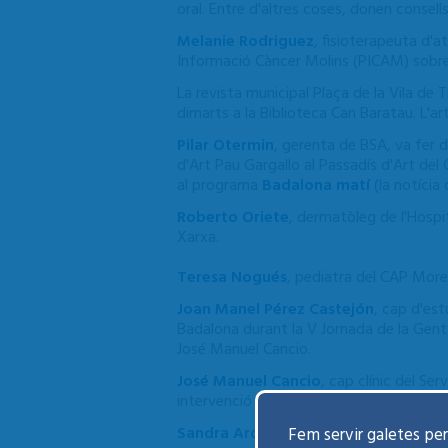
oral. Entre d'altres coses, donen consell
Melanie Rodriguez
, fisioterapeuta d'a
Informació Càncer Molins (PICAM) sobre
La revista municipal Plaça de la Vila de
dimarts a la Biblioteca Can Baratau. L'a
Pilar Otermin
, gerenta de BSA, va fer 
d'Art Pau Gargallo al Passadís d'Art de
al programa
Badalona matí
(la notícia
Roberto Oriete
, dermatòleg de l'Hospi
Xarxa.
Teresa Nogués
, pediatra del CAP More
Joan Manel Pérez Castejón
, cap d'est
Badalona durant la V Jornada de la Gent G
José Manuel Cancio.
José Manuel Cancio
, cap clínic del Se
intervenció a partir del minut 7.
Sandra Arco i Àlex Cuartero
, coordin
Fem servir galetes per 