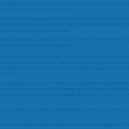
ia de BSA. Escosa va recordar la importància de prendre mesures pe
xí com la rellevància de la vacunació.
e juny aquesta
informació
amb declaracions del metge d'Innovació J
g celebrada aquell mateix dia a l'Hospital Municipal de Badalona. E
n aquesta
notícia
(comença a 32:28).
alona va emetre el 7 de juny una notícia sobre el taller de memòri
ocional i comunitari
Elena Villabona
.
s del Dia Mundial sense Tabac, l'infermer d'atenció primària i com
Ràdio Ciutat de Badalona per parlar dels perjudicis que provoca f
poritzadors electrònics i de com es pot demanar ajuda per deixar d
a a 43:15.
llir declaracions del doctor José Ferrer, metge de l'equip d'Innovac
rns sanitaris, en el marc del
XX Congrés de la Sociedad Española
anyola a Castella i Lleó va emetre
aquesta notícia
(comença a 8:0
 i Cures Pal·liatives, va parlar amb Badalona Comunicació sobre la a
base Hospital Municipal de Badalona) va apropar al programa de la