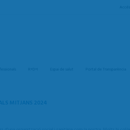
Accés
fessionals
R+D+I
Espai de salut
Portal de Transparència
ALS MITJANS 2024
 d'una organització social i sanitària com la nostra. Molts hi col