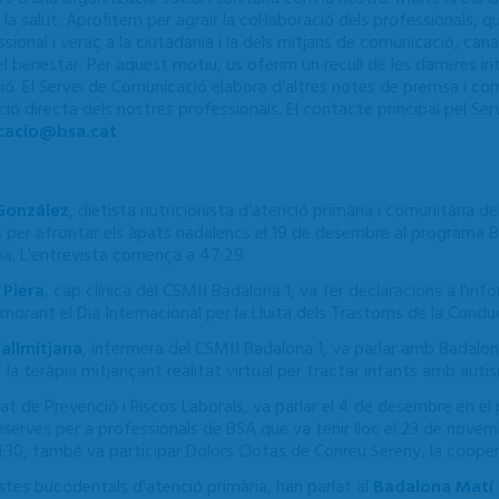
la salut. Aprofitem per agrair la col·laboració dels professionals, 
ssional i veraç a la ciutadania i la dels mitjans de comunicació, can
l benestar. Per aquest motiu, us oferim un recull de les darreres i
ció. El Servei de Comunicació elabora d'altres notes de premsa i co
ó directa dels nostres professionals. El contacte principal pel Se
cacio@bsa.cat
González
, dietista nutricionista d'atenció primària i comunitària 
s per afrontar els àpats nadalencs el 19 de desembre al programa 
a. L'entrevista comença a 47:29.
 Piera
, cap clínica del CSMIJ Badalona 1, va fer declaracions a l'in
rant el Dia Internacional per la Lluita dels Trastorns de la Condu
allmitjana
, infermera del CSMIJ Badalona 1, va parlar amb Badalo
 la teràpia mitjançant realitat virtual per tractar infants amb aut
tat de Prevenció i Riscos Laborals, va parlar el 4 de desembre en 
nserves per a professionals de BSA que va tenir lloc el 23 de novemb
:30, també va participar Dolors Clotas de Conreu Sereny, la coopera
istes bucodentals d'atenció primària, han parlat al
Badalona Matí