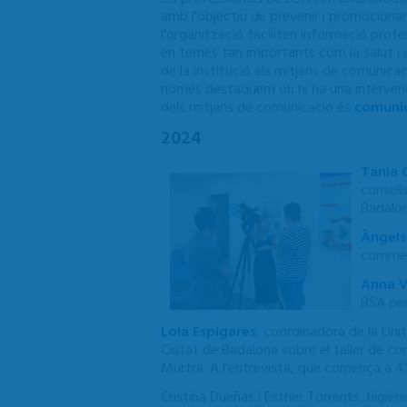
amb l'objectiu de prevenir i promocionar 
l'organització faciliten informació profe
en temes tan importants com la salut i e
de la institució als mitjans de comunica
només destaquem on hi ha una intervenci
dels mitjans de comunicació és
comuni
2024
Tania 
consell
Badalon
Àngels
commemo
Anna V
BSA per
Lola Espigares
, coordinadora de la Uni
Ciutat de Badalona sobre el taller de co
Murtra. A l'entrevista, que comença a 41
Cristina Dueñas i Esther Torrents, higien