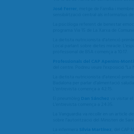
José Ferrer
, metge de Família i membre de
sensibilització central als informatius d
La psicòloga referent de benestar emoci
programa Via 15 de La Xarxa de Comunica
La dietista nutricionista d'atenció primà
Local parlant sobre dietes miracle. L'esp
professional de BSA comença a 10:17.
Professionals del CAP Apenins-Mont
del centre. Podreu veure l'exposició "La
La dietista nutricionista d'atenció primà
Badalona per parlar d'alimentació saludab
L'entrevista comença a 42:15.
El pneumòleg
Dan Sánchez
va visitar e
L'entrevista comença a 24:35.
La Vanguardia va recollir en un article 
sobre l'autorització del Ministeri de San
La infermera
Sílvia Martínez
, del CAP M