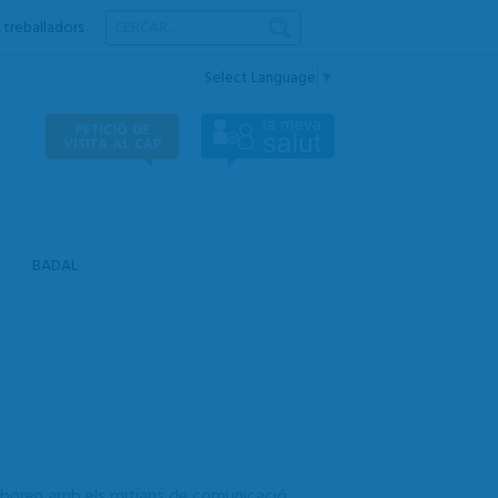
 treballadors
Select Language
▼
BADAL
·laboren amb els mitjans de comunicació