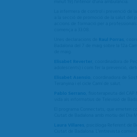
minut 19) l'interior d'una ambulància.
La infermera de control i prevenció de la
a la secció de promoció de la salut del
accions de formació per a professionals 
comença a 33:08.
Unes declaracions de
Raul Porras
, coor
Badalona del 7 de maig sobre la 12a Ca
de maig.
Elisabet Reverter
, coordinadora de Ped
adolescents) i com fer la prevenció, det
Elisabet Asensio
, coordinadora de Soste
Teranyina i el cicle Camí de salut.
Pablo Serrano
, fisioterapeuta del CAP M
vida als informatius de Televisió de Bad
El programa Connectats, que emeten conj
Ciutat de Badalona amb motiu del Dia M
Laura Villares
, psicòloga Referent de B
Ciutat de Badalona. L'entrevista començ