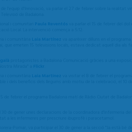
 l'equip d'Innovació, va parlar el 27 de febrer sobre la realitat virtu
e Televisió de Badalona.
onal i comunitari
Paula Reventós
va parlar el 15 de febrer del dol
ció Local. La intervenció comença a 5:12.
ria i comunitària
Laia Martínez
va aparèixer dilluns en el programa
ai, que emeten 15 televisions locals, estava dedicat aquell dia als fa
igalà
protagonistes a Badalona Comunicació gràcies a una exposici
 Nostra Mirada" a
Flickr
.
ria i comunitària
Laia Martinez
va visitar el 8 de febrer el progra
le i dels beneficis dels llegums amb motiu de la celebració, el 10 d
l 5 de febrer el programa Badalona matí de Ràdio Ciutat de Badalona
del 30 de gener unes declaracions de la coordinadora d'infermeria d
itat a les infermeres per prescriure ibuprofè i paracetamol.
orera-Pomar, va participar el 30 de gener a la secció "Ja està bé 