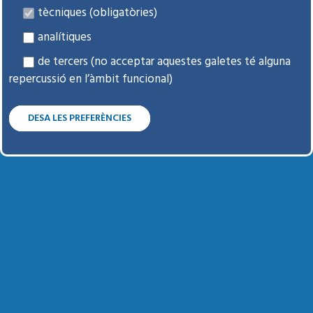
tècniques (obligatòries)
T'ESTIMOnis
analítiques
de tercers (no acceptar aquestes galetes té alguna
repercussió en l’àmbit funcional)
MOMENTS
DESA LES PREFERÈNCIES
Aules de Salut. Diàlegs amb la Comunitat