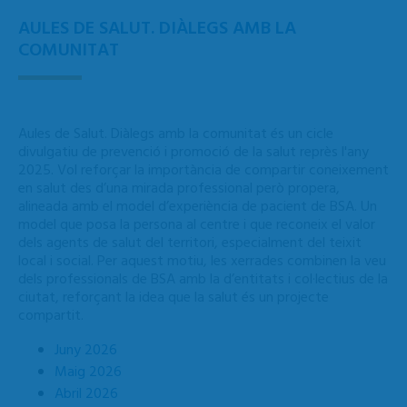
AULES DE SALUT. DIÀLEGS AMB LA
COMUNITAT
Aules de Salut. Diàlegs amb la comunitat és un cicle
divulgatiu de prevenció i promoció de la salut reprès l'any
2025. V
ol reforçar la importància de compartir coneixement
en salut des d’una mirada professional però propera,
alineada amb el model d’experiència de pacient de BSA. Un
model que posa la persona al centre i que reconeix el valor
dels agents de salut del territori, especialment del teixit
local i social.
Per aquest motiu, les xerrades combinen la veu
dels professionals de BSA amb la d’entitats i col·lectius de la
ciutat, reforçant la idea que la salut és un projecte
compartit.
Juny 2026
Maig 2026
Abril 2026