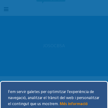
JOSOCBSA
BSActivament
Fem servir galetes per optimitzar l'experiència de
navegació, analitzar el trànsit del web i personalitzar
VITALS
el contingut que us mostrem.
Més informació