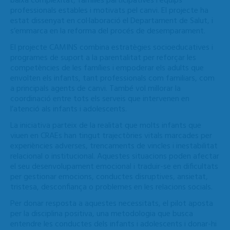
baixa complexitat, famílies participatives i equips
professionals estables i motivats pel canvi.
El projecte ha
estat dissenyat en col·laboració el Departament de Salut, i
s’emmarca en la reforma del procés de desemparament.
El projecte CAMINS combina estratègies socioeducatives i
programes de suport a la parentalitat per reforçar les
competències de les famílies i empoderar els adults que
envolten els infants, tant professionals com familiars, com
a principals agents de canvi. També vol millorar la
coordinació entre tots els serveis que intervenen en
l’atenció als infants i adolescents.
La iniciativa parteix de la realitat que molts infants que
viuen en CRAEs han tingut trajectòries vitals marcades per
experiències adverses, trencaments de vincles i inestabilitat
relacional o institucional. Aquestes situacions poden afectar
el seu desenvolupament emocional i traduir-se en dificultats
per gestionar emocions, conductes disruptives, ansietat,
tristesa, desconfiança o problemes en les relacions socials.
Per donar resposta a aquestes necessitats, el pilot aposta
per la disciplina positiva, una metodologia que busca
entendre les conductes dels infants i adolescents i donar-hi