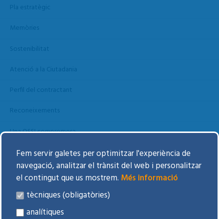
Pla estratègic
Memòries
Sostenibilitat
Atenció a la Ciutadania
Perfil del contractant
Reconeixements
Una OSSI compromesa
Comitès i Comissions
Fem servir galetes per optimitzar l'experiència de
navegació, analitzar el trànsit del web i personalitzar
Voluntariat
el contingut que us mostrem.
Més informació
Persones amigues BSA
tècniques (obligatòries)
analítiques