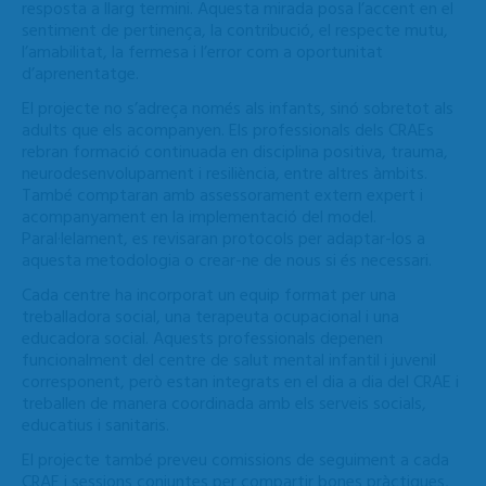
resposta a llarg termini. Aquesta mirada posa l’accent en el
sentiment de pertinença, la contribució, el respecte mutu,
l’amabilitat, la fermesa i l’error com a oportunitat
d’aprenentatge.
El projecte no s’adreça només als infants, sinó sobretot als
adults que els acompanyen. Els professionals dels CRAEs
rebran formació continuada en disciplina positiva, trauma,
neurodesenvolupament i resiliència, entre altres àmbits.
També comptaran amb assessorament extern expert i
acompanyament en la implementació del model.
Paral·lelament, es revisaran protocols per adaptar-los a
aquesta metodologia o crear-ne de nous si és necessari.
Cada centre ha incorporat un equip format per una
treballadora social, una terapeuta ocupacional i una
educadora social. Aquests professionals depenen
funcionalment del centre de salut mental infantil i juvenil
corresponent, però estan integrats en el dia a dia del CRAE i
treballen de manera coordinada amb els serveis socials,
educatius i sanitaris.
El projecte també preveu comissions de seguiment a cada
CRAE i sessions conjuntes per compartir bones pràctiques,