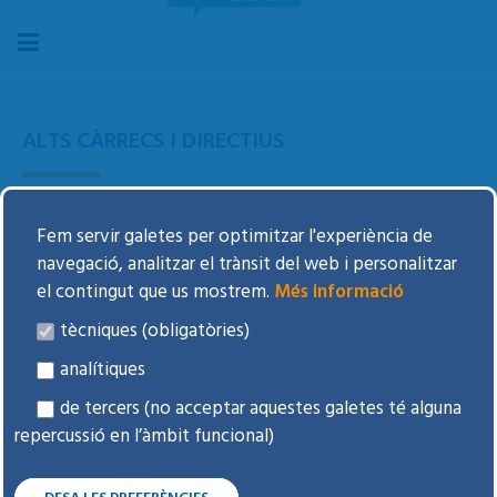
ALTS CÀRRECS I DIRECTIUS
Fem servir galetes per optimitzar l'experiència de
Toni Salas Pallicer
Gerent
navegació, analitzar el trànsit del web i personalitzar
el contingut que us mostrem.
Més informació
David Curto Prieto
Director Assistencial
tècniques (obligatòries)
Albert Monterde Martínez
Director d'Infermeria
analítiques
de tercers (no acceptar aquestes galetes té alguna
Ona Madueño Grifols
Directora Economicofinancera
repercussió en l’àmbit funcional)
Directora de Gestió i
Cèlia Garcia Gonzàlez