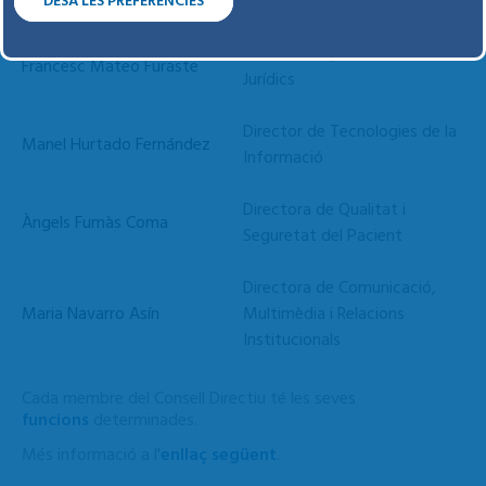
Ciutadania
DESA LES PREFERÈNCIES
Director de persones i Serveis
Francesc Mateo Furaste
Jurídics
Director de Tecnologies de la
Manel Hurtado Fernández
Informació
Directora de Qualitat i
Àngels Fumàs Coma
Seguretat del Pacient
Directora de Comunicació,
Maria Navarro Asín
Multimèdia i Relacions
Institucionals
Cada membre del Consell Directiu té les seves
funcions
determinades.
Més informació a l'
enllaç següent
.